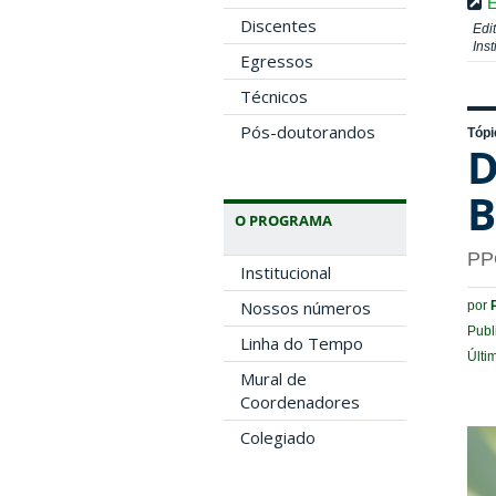
E
Discentes
Edi
Ins
Egressos
Técnicos
Pós-doutorandos
Tópi
D
B
O PROGRAMA
PP
Institucional
Nossos números
por
Publ
Linha do Tempo
Últi
Mural de
Coordenadores
Colegiado