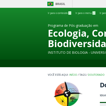
BRASIL
Ir para o conteúdo
1
Ir para o menu
2
Ir pa
Programa de Pós-graduação em
Ecologia, C
Biodiversid
INSTITUTO DE BIOLOGIA - UNIVER
INÍCIO
/
TAGS
/
DOUTORADO
D
Idio