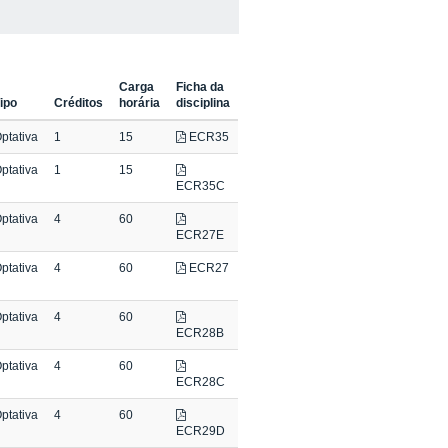
Carga
Ficha da
ipo
Créditos
horária
disciplina
ptativa
1
15
ECR35
ptativa
1
15
ECR35C
ptativa
4
60
ECR27E
ptativa
4
60
ECR27
ptativa
4
60
ECR28B
ptativa
4
60
ECR28C
ptativa
4
60
ECR29D