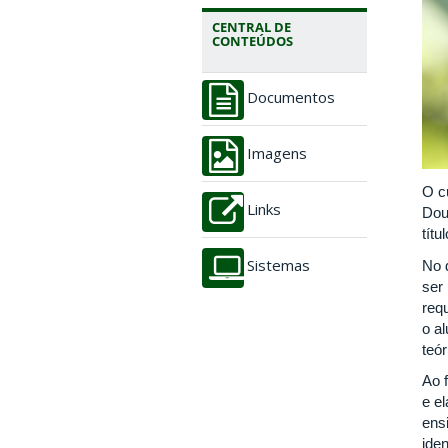
CENTRAL DE
CONTEÚDOS
Documentos
Imagens
O c
Links
Dou
tít
No 
Sistemas
ser
req
o a
teó
Ao 
e e
ens
iden