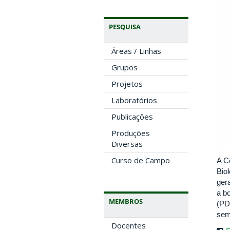
PESQUISA
Áreas / Linhas
Grupos
Projetos
Laboratórios
Publicações
Produções
Diversas
Curso de Campo
A C
Bio
ger
a b
MEMBROS
(PD
sem
Docentes