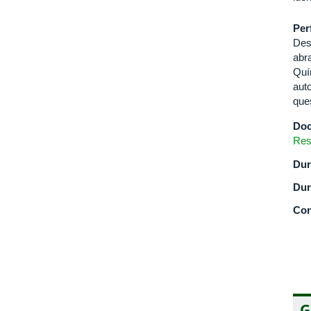
Per
Des
abr
Quí
aut
que
Doc
Res
Dur
Dur
Con
G