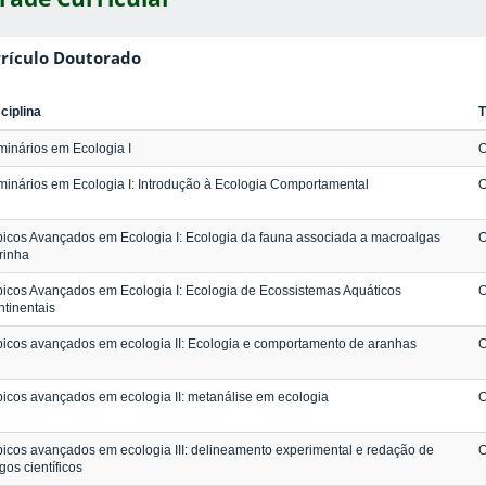
rículo Doutorado
ciplina
T
inários em Ecologia I
O
inários em Ecologia I: Introdução à Ecologia Comportamental
O
icos Avançados em Ecologia I: Ecologia da fauna associada a macroalgas
O
rinha
icos Avançados em Ecologia I: Ecologia de Ecossistemas Aquáticos
O
tinentais
icos avançados em ecologia II: Ecologia e comportamento de aranhas
O
icos avançados em ecologia II: metanálise em ecologia
O
icos avançados em ecologia III: delineamento experimental e redação de
O
igos científicos