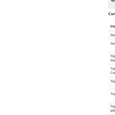
Cur
Dis
Sem
Sem
Tóp
ma
Tóp
Con
Tóp
Tóp
Tóp
art