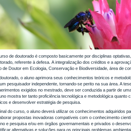
urso de doutorado é composto basicamente por disciplinas optativas,
torado, referente à defesa. A integralização dos créditos e a aprova
ulo de Doutor em Ecologia, Conservação e Biodiversidade, área de c
doutorado, o aluno aprimora seus conhecimentos teóricos e metodoló
 um pesquisador independente, tornando-se perito na sua área. A tes
uerimentos exigidos no mestrado, deve ser conduzida a partir de uma 
luno mostra ter tanto proficiência tecnológica e metodológica quanto 
ricos e desenvolver estratégia de pesquisa.
final do curso, o aluno deverá utilizar os conhecimentos adquiridos p
laborar propostas inovadoras compatíveis com o conhecimento cientí
ino e pesquisa e/ou em órgãos governamentais e privados o desenvol
tificar alternativas e soluções para os principais problemas ambienta