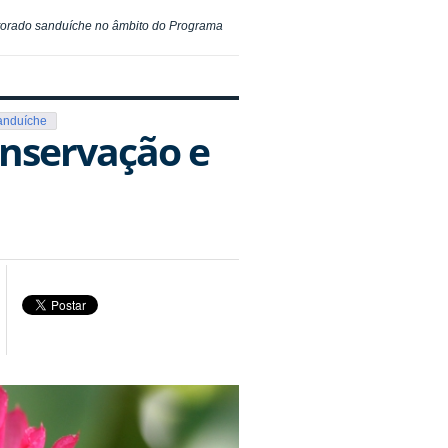
outorado sanduíche no âmbito do Programa
anduíche
onservação e