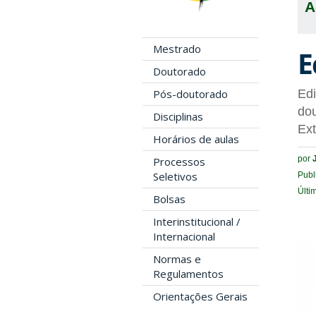
A
Mestrado
E
Doutorado
Pós-doutorado
Edi
dou
Disciplinas
Ex
Horários de aulas
por
Processos
Seletivos
Publ
Últi
Bolsas
Interinstitucional /
Internacional
Normas e
Regulamentos
Orientações Gerais