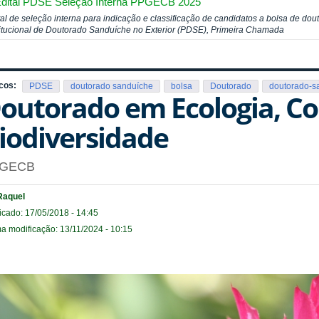
dital PDSE Seleção Interna PPGECB 2025
tal de seleção interna para indicação e classificação de candidatos a bolsa de d
titucional de Doutorado Sanduíche no Exterior (PDSE), Primeira Chamada
cos:
PDSE
doutorado sanduíche
bolsa
Doutorado
doutorado-s
outorado em Ecologia, C
iodiversidade
GECB
Raquel
icado: 17/05/2018 - 14:45
ma modificação: 13/11/2024 - 10:15