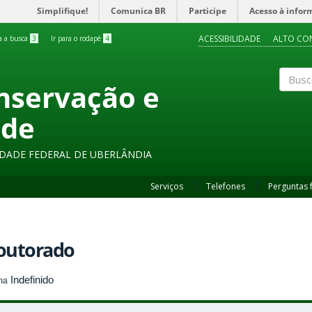
Simplifique!
Comunica BR
Participe
Acesso à infor
ACESSIBILIDADE
ALTO CO
ra a busca
3
Ir para o rodapé
4
onservação e
Buscar
ade
SIDADE FEDERAL DE UBERLÂNDIA
Serviços
Telefones
Perguntas 
outorado
Indefinido
ma