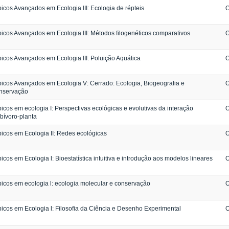
icos Avançados em Ecologia III: Ecologia de répteis
O
icos Avançados em Ecologia III: Métodos filogenéticos comparativos
O
icos Avançados em Ecologia III: Poluição Aquática
O
icos Avançados em Ecologia V: Cerrado: Ecologia, Biogeografia e
O
nservação
icos em ecologia I: Perspectivas ecológicas e evolutivas da interação
O
bívoro-planta
icos em Ecologia II: Redes ecológicas
O
icos em Ecologia l: Bioestatística intuitiva e introdução aos modelos lineares
O
icos em ecologia l: ecologia molecular e conservação
O
icos em Ecologia l: Filosofia da Ciência e Desenho Experimental
O