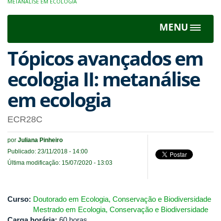
METANÁLISE EM ECOLOGIA
MENU
Toggle
navigat
Tópicos avançados em
ecologia II: metanálise
em ecologia
ECR28C
por
Juliana Pinheiro
Publicado: 23/11/2018 - 14:00
Última modificação: 15/07/2020 - 13:03
Curso:
Doutorado em Ecologia, Conservação e Biodiversidade
Mestrado em Ecologia, Conservação e Biodiversidade
Carga horária:
60 horas