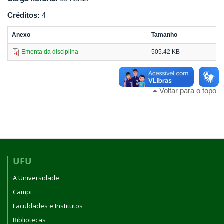
Créditos:
4
Anexo
Tamanho
Ementa da disciplina
505.42 KB
Voltar para o topo
UFU
A Universidade
Campi
Faculdades e Institutos
Bibliotecas