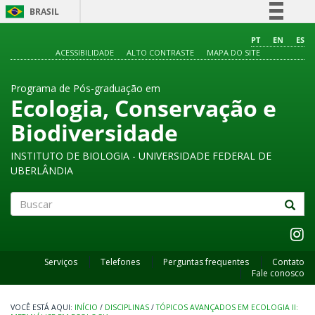
BRASIL
Simplifique!
PT
EN
ES
ACESSIBILIDADE
ALTO CONTRASTE
MAPA DO SITE
Comunica BR
Participe
Programa de Pós-graduação em
Acesso à informação
Ecologia, Conservação e
Legislação
Biodiversidade
Canais
INSTITUTO DE BIOLOGIA - UNIVERSIDADE FEDERAL DE
UBERLÂNDIA
Buscar
Serviços
Telefones
Perguntas frequentes
Contato
Fale conosco
INÍCIO
/
DISCIPLINAS
/
TÓPICOS AVANÇADOS EM ECOLOGIA II: