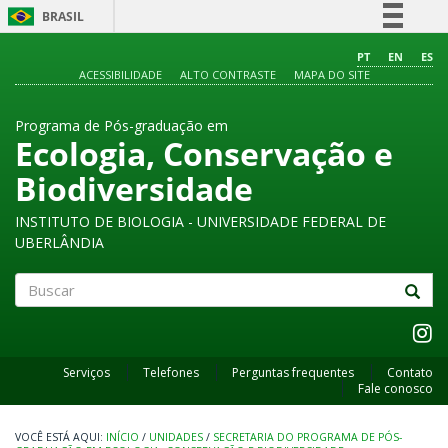
BRASIL
Simplifique!
PT
EN
ES
ACESSIBILIDADE
ALTO CONTRASTE
MAPA DO SITE
Comunica BR
Participe
Programa de Pós-graduação em
Acesso à informação
Ecologia, Conservação e
Legislação
Biodiversidade
Canais
INSTITUTO DE BIOLOGIA - UNIVERSIDADE FEDERAL DE
UBERLÂNDIA
Buscar
Serviços
Telefones
Perguntas frequentes
Contato
Fale conosco
INÍCIO
/
UNIDADES
/
SECRETARIA DO PROGRAMA DE PÓS-