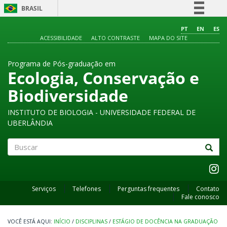
BRASIL
Simplifique!
PT
EN
ES
ACESSIBILIDADE
ALTO CONTRASTE
MAPA DO SITE
Comunica BR
Participe
Programa de Pós-graduação em
Acesso à informação
Ecologia, Conservação e
Legislação
Biodiversidade
Canais
INSTITUTO DE BIOLOGIA - UNIVERSIDADE FEDERAL DE
UBERLÂNDIA
Buscar
Serviços
Telefones
Perguntas frequentes
Contato
Fale conosco
INÍCIO
/
DISCIPLINAS
/
ESTÁGIO DE DOCÊNCIA NA GRADUAÇÃO