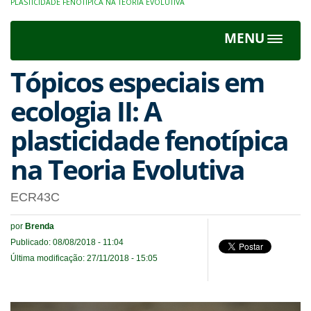
PLASTICIDADE FENOTÍPICA NA TEORIA EVOLUTIVA
MENU
Toggle
navigat
Tópicos especiais em
ecologia II: A
plasticidade fenotípica
na Teoria Evolutiva
ECR43C
por
Brenda
Publicado: 08/08/2018 - 11:04
Última modificação: 27/11/2018 - 15:05