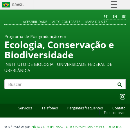
BRASIL
Simplifique!
PT
EN
ES
ACESSIBILIDADE
ALTO CONTRASTE
MAPA DO SITE
Comunica BR
Participe
Programa de Pós-graduação em
Acesso à informação
Ecologia, Conservação e
Legislação
Biodiversidade
Canais
INSTITUTO DE BIOLOGIA - UNIVERSIDADE FEDERAL DE
UBERLÂNDIA
Buscar
Serviços
Telefones
Perguntas frequentes
Contato
Fale conosco
INÍCIO
/
DISCIPLINAS
/
TÓPICOS ESPECIAIS EM ECOLOGIA II: A