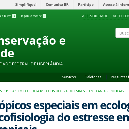
Simplifique!
Comunica BR
Participe
Acesso à infor
ACESSIBILIDADE
ALTO CO
ra a busca
3
Ir para o rodapé
4
onservação e
Buscar
ade
SIDADE FEDERAL DE UBERLÂNDIA
Serviços
Telefones
Perguntas 
S ESPECIAIS EM ECOLOGIA IV: ECOFISIOLOGIA DO ESTRESSE EM PLANTAS TROPICAIS
ópicos especiais em ecolog
cofisiologia do estresse e
ropicais