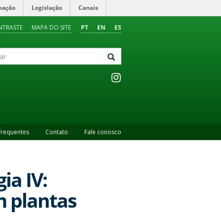
mação
Legislação
Canais
NTRASTE
MAPA DO SITE
PT
EN
ES
frequentes
Contato
Fale conosco
ia IV:
m plantas