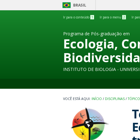
BRASIL
Ir para o conteúdo
1
Ir para o menu
2
Ir pa
Programa de Pós-graduação em
Ecologia, C
Biodiversid
INSTITUTO DE BIOLOGIA - UNIVER
INÍCIO
/
DISCIPLINAS
/
TÓPICO
T
E
t