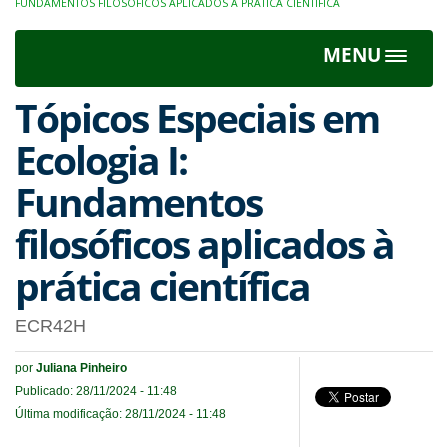
FUNDAMENTOS FILOSÓFICOS APLICADOS À PRÁTICA CIENTÍFICA
MENU
Toggle
navigat
Tópicos Especiais em
Ecologia I:
Fundamentos
filosóficos aplicados à
prática científica
ECR42H
por
Juliana Pinheiro
Publicado: 28/11/2024 - 11:48
Última modificação: 28/11/2024 - 11:48