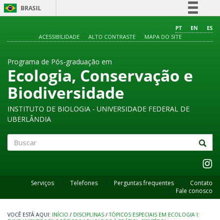
BRASIL
Simplifique!
PT
EN
ES
ACESSIBILIDADE
ALTO CONTRASTE
MAPA DO SITE
Comunica BR
Participe
Programa de Pós-graduação em
Acesso à informação
Ecologia, Conservação e
Legislação
Biodiversidade
Canais
INSTITUTO DE BIOLOGIA - UNIVERSIDADE FEDERAL DE
UBERLÂNDIA
Buscar
Serviços
Telefones
Perguntas frequentes
Contato
Fale conosco
INÍCIO
/
DISCIPLINAS
/
TÓPICOS ESPECIAIS EM ECOLOGIA I: