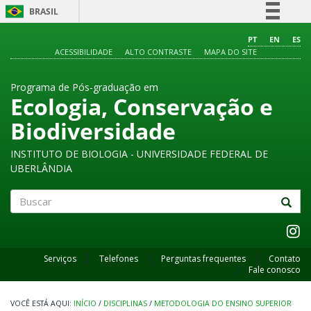
BRASIL
Simplifique!
PT
EN
ES
ACESSIBILIDADE
ALTO CONTRASTE
MAPA DO SITE
Comunica BR
Participe
Programa de Pós-graduação em
Acesso à informação
Ecologia, Conservação e
Legislação
Biodiversidade
Canais
INSTITUTO DE BIOLOGIA - UNIVERSIDADE FEDERAL DE
UBERLÂNDIA
Buscar
Serviços
Telefones
Perguntas frequentes
Contato
Fale conosco
INÍCIO
/
DISCIPLINAS
/
METODOLOGIA DO ENSINO SUPERIOR