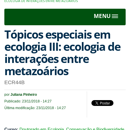
ECOLOGIA DE INTERAÇÕES ENTRE METAZOÁRIOS
MENU
Toggle
navigat
Tópicos especiais em
ecologia III: ecologia de
interações entre
metazoários
ECR44B
por
Juliana Pinheiro
Publicado: 23/11/2018 - 14:27
Última modificação: 23/11/2018 - 14:27
Curso:
Doutorado em Ecologia, Conservação e Biodiversidade