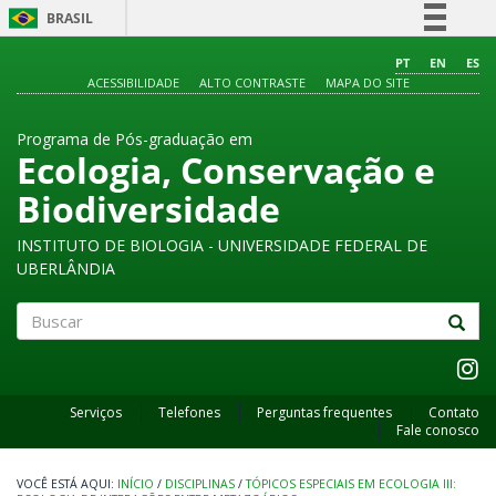
BRASIL
Simplifique!
PT
EN
ES
ACESSIBILIDADE
ALTO CONTRASTE
MAPA DO SITE
Comunica BR
Participe
Programa de Pós-graduação em
Acesso à informação
Ecologia, Conservação e
Legislação
Biodiversidade
Canais
INSTITUTO DE BIOLOGIA - UNIVERSIDADE FEDERAL DE
UBERLÂNDIA
Buscar
Serviços
Telefones
Perguntas frequentes
Contato
Fale conosco
INÍCIO
/
DISCIPLINAS
/
TÓPICOS ESPECIAIS EM ECOLOGIA III: