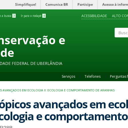
Simplifique!
Comunica BR
Participe
Acesso à infor
ACESSIBILIDADE
ALTO CO
ra a busca
3
Ir para o rodapé
4
onservação e
Buscar
ade
SIDADE FEDERAL DE UBERLÂNDIA
Serviços
Telefones
Perguntas 
S AVANÇADOS EM ECOLOGIA II: ECOLOGIA E COMPORTAMENTO DE ARANHAS
ópicos avançados em ecolo
cologia e comportamento
R28B