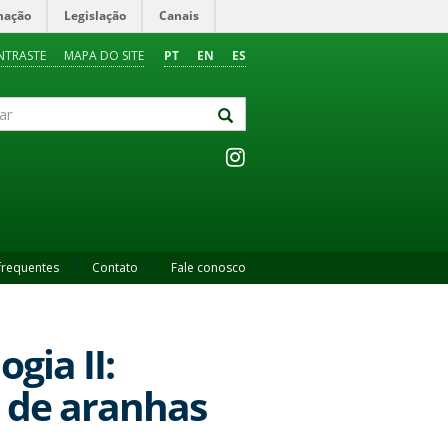
mação
Legislação
Canais
NTRASTE
MAPA DO SITE
PT
EN
ES
frequentes
Contato
Fale conosco
gia II:
 de aranhas