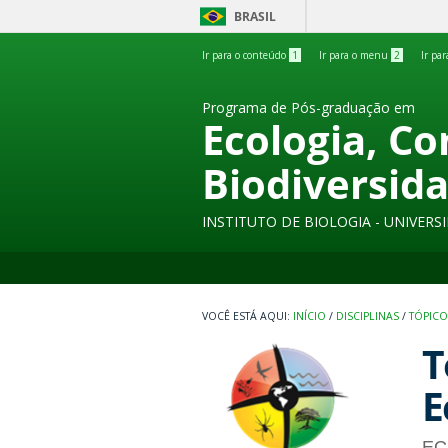
BRASIL
Ir para o conteúdo
1
Ir para o menu
2
Ir pa
Programa de Pós-graduação em
Ecologia, C
Biodiversid
INSTITUTO DE BIOLOGIA - UNIVER
INÍCIO
/
DISCIPLINAS
/
TÓPICO
T
E
EC