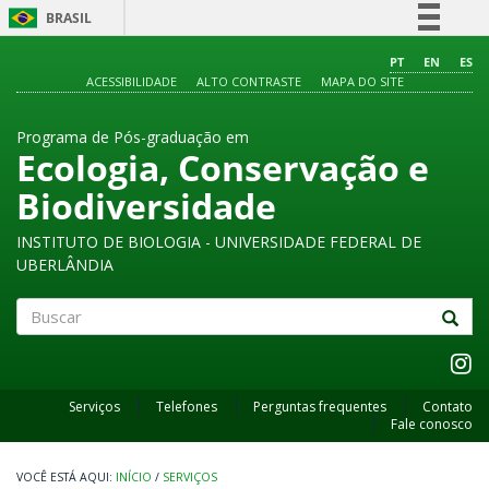
BRASIL
Simplifique!
PT
EN
ES
ACESSIBILIDADE
ALTO CONTRASTE
MAPA DO SITE
Comunica BR
Participe
Programa de Pós-graduação em
Acesso à informação
Ecologia, Conservação e
Legislação
Biodiversidade
Canais
INSTITUTO DE BIOLOGIA - UNIVERSIDADE FEDERAL DE
UBERLÂNDIA
Buscar
Serviços
Telefones
Perguntas frequentes
Contato
Fale conosco
INÍCIO
/
SERVIÇOS