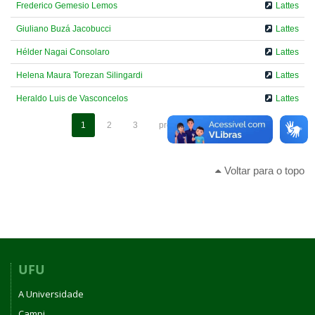
Frederico Gemesio Lemos
Lattes
Giuliano Buzá Jacobucci
Lattes
Hélder Nagai Consolaro
Lattes
Helena Maura Torezan Silingardi
Lattes
Heraldo Luis de Vasconcelos
Lattes
1
2
3
próximo ›
fim »
Voltar para o topo
UFU
A Universidade
Campi