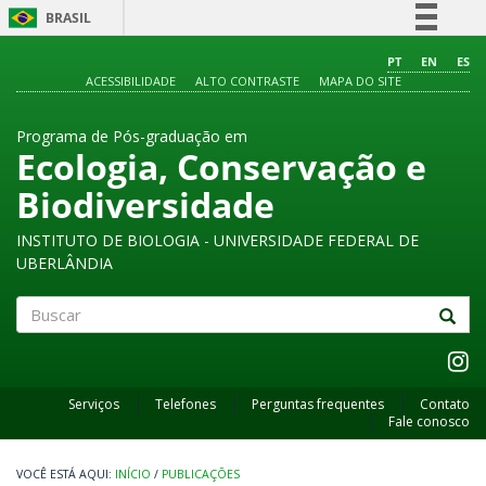
BRASIL
Simplifique!
PT
EN
ES
ACESSIBILIDADE
ALTO CONTRASTE
MAPA DO SITE
Comunica BR
Participe
Programa de Pós-graduação em
Acesso à informação
Ecologia, Conservação e
Legislação
Biodiversidade
Canais
INSTITUTO DE BIOLOGIA - UNIVERSIDADE FEDERAL DE
UBERLÂNDIA
Buscar
Serviços
Telefones
Perguntas frequentes
Contato
Fale conosco
INÍCIO
/
PUBLICAÇÕES