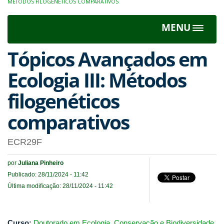
MÉTODOS FILOGENÉTICOS COMPARATIVOS
MENU
Toggle
navigat
Tópicos Avançados em
Ecologia III: Métodos
filogenéticos
comparativos
ECR29F
por
Juliana Pinheiro
Publicado: 28/11/2024 - 11:42
Última modificação: 28/11/2024 - 11:42
Curso:
Doutorado em Ecologia, Conservação e Biodiversidade