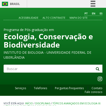
BRASIL
Simplifique!
PT
EN
ES
ACESSIBILIDADE
ALTO CONTRASTE
MAPA DO SITE
Comunica BR
Participe
Programa de Pós-graduação em
Acesso à informação
Ecologia, Conservação e
Legislação
Biodiversidade
Canais
INSTITUTO DE BIOLOGIA - UNIVERSIDADE FEDERAL DE
UBERLÂNDIA
Buscar
Serviços
Telefones
Perguntas frequentes
Contato
Fale conosco
INÍCIO
/
DISCIPLINAS
/
TÓPICOS AVANÇADOS EM ECOLOGIA III: