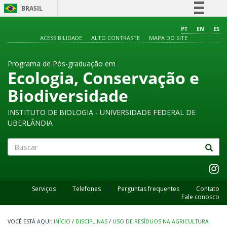
BRASIL
Simplifique!
PT
EN
ES
ACESSIBILIDADE
ALTO CONTRASTE
MAPA DO SITE
Comunica BR
Participe
Programa de Pós-graduação em
Acesso à informação
Ecologia, Conservação e
Legislação
Biodiversidade
Canais
INSTITUTO DE BIOLOGIA - UNIVERSIDADE FEDERAL DE
UBERLÂNDIA
Buscar
Serviços
Telefones
Perguntas frequentes
Contato
Fale conosco
INÍCIO
/
DISCIPLINAS
/
USO DE RESÍDUOS NA AGRICULTURA