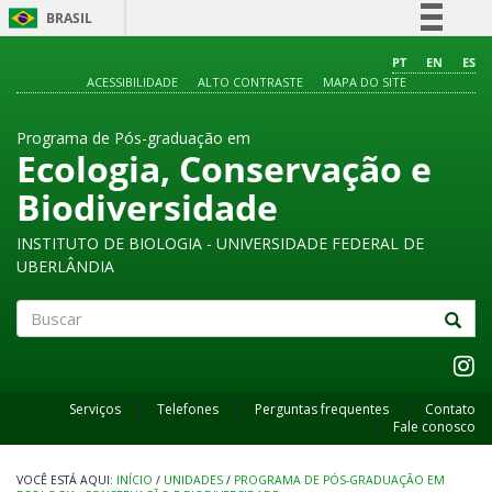
BRASIL
Simplifique!
PT
EN
ES
ACESSIBILIDADE
ALTO CONTRASTE
MAPA DO SITE
Comunica BR
Participe
Programa de Pós-graduação em
Acesso à informação
Ecologia, Conservação e
Legislação
Biodiversidade
Canais
INSTITUTO DE BIOLOGIA - UNIVERSIDADE FEDERAL DE
UBERLÂNDIA
Buscar
Serviços
Telefones
Perguntas frequentes
Contato
Fale conosco
INÍCIO
/
UNIDADES
/
PROGRAMA DE PÓS-GRADUAÇÃO EM