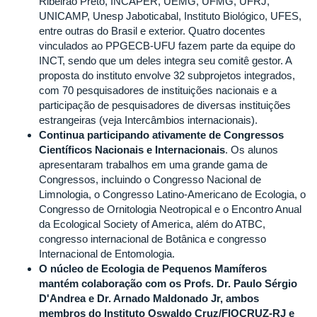
Ribeirão Preto, INCAPER, UEMG, UFMG, UFRJ,
UNICAMP, Unesp Jaboticabal, Instituto Biológico, UFES,
entre outras do Brasil e exterior. Quatro docentes
vinculados ao PPGECB-UFU fazem parte da equipe do
INCT, sendo que um deles integra seu comitê gestor. A
proposta do instituto envolve 32 subprojetos integrados,
com 70 pesquisadores de instituições nacionais e a
participação de pesquisadores de diversas instituições
estrangeiras (veja Intercâmbios internacionais).
Continua participando ativamente de Congressos
Científicos Nacionais e Internacionais
. Os alunos
apresentaram trabalhos em uma grande gama de
Congressos, incluindo o Congresso Nacional de
Limnologia, o Congresso Latino-Americano de Ecologia, o
Congresso de Ornitologia Neotropical e o Encontro Anual
da Ecological Society of America, além do ATBC,
congresso internacional de Botânica e congresso
Internacional de Entomologia.
O núcleo de Ecologia de Pequenos Mamíferos
mantém colaboração com os Profs. Dr. Paulo Sérgio
D'Andrea e Dr. Arnado Maldonado Jr, ambos
membros do Instituto Oswaldo Cruz/FIOCRUZ-RJ e