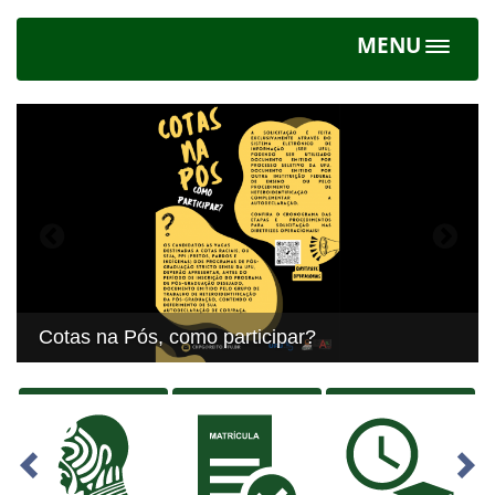
MENU
Toggle
navigat
Previous
Next
Cotas na Pós, como participar?