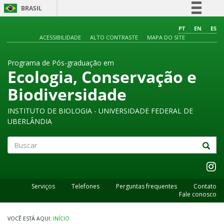
BRASIL
Simplifique!
PT
EN
ES
ACESSIBILIDADE
ALTO CONTRASTE
MAPA DO SITE
Comunica BR
Participe
Programa de Pós-graduação em
Acesso à informação
Ecologia, Conservação e
Legislação
Biodiversidade
Canais
INSTITUTO DE BIOLOGIA - UNIVERSIDADE FEDERAL DE
UBERLÂNDIA
Buscar
Serviços
Telefones
Perguntas frequentes
Contato
Fale conosco
INÍCIO