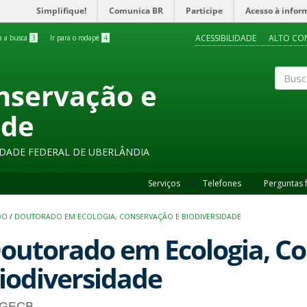
Simplifique!
Comunica BR
Participe
Acesso à infor
ACESSIBILIDADE
ALTO CO
ra a busca
3
Ir para o rodapé
4
onservação e
Buscar
ade
SIDADE FEDERAL DE UBERLÂNDIA
Serviços
Telefones
Perguntas 
DO
/
DOUTORADO EM ECOLOGIA, CONSERVAÇÃO E BIODIVERSIDADE
outorado em Ecologia, C
iodiversidade
GECB