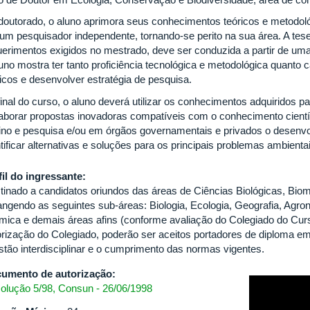
doutorado, o aluno aprimora seus conhecimentos teóricos e metodoló
 um pesquisador independente, tornando-se perito na sua área. A tes
uerimentos exigidos no mestrado, deve ser conduzida a partir de uma 
luno mostra ter tanto proficiência tecnológica e metodológica quanto 
ricos e desenvolver estratégia de pesquisa.
final do curso, o aluno deverá utilizar os conhecimentos adquiridos p
laborar propostas inovadoras compatíveis com o conhecimento cientí
ino e pesquisa e/ou em órgãos governamentais e privados o desenvol
tificar alternativas e soluções para os principais problemas ambienta
fil do ingressante:
tinado a candidatos oriundos das áreas de Ciências Biológicas, Biom
angendo as seguintes sub-áreas: Biologia, Ecologia, Geografia, Agron
mica e demais áreas afins (conforme avaliação do Colegiado do Cur
orização do Colegiado, poderão ser aceitos portadores de diploma e
stão interdisciplinar e o cumprimento das normas vigentes.
umento de autorização:
olução 5/98, Consun - 26/06/1998