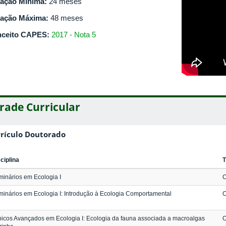
ação Mínima:
24 meses
ação Máxima:
48 meses
ceito CAPES:
2017 - Nota 5
rade Curricular
rículo Doutorado
ciplina
T
inários em Ecologia I
O
inários em Ecologia I: Introdução à Ecologia Comportamental
O
icos Avançados em Ecologia I: Ecologia da fauna associada a macroalgas
O