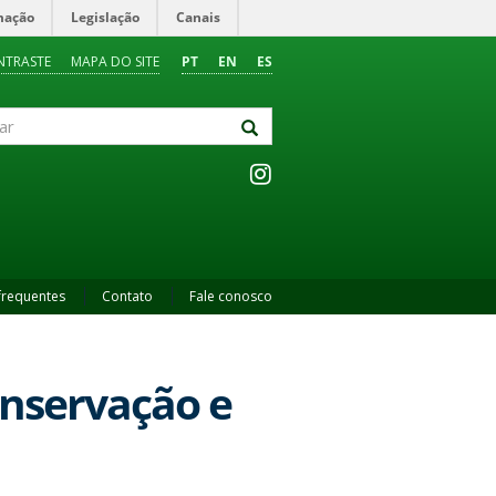
mação
Legislação
Canais
NTRASTE
MAPA DO SITE
PT
EN
ES
frequentes
Contato
Fale conosco
onservação e