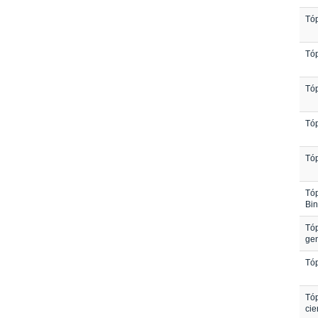
Tóp
Tóp
Tóp
Tóp
Tóp
Tóp
Bin
Tóp
gen
Tóp
Tóp
cie