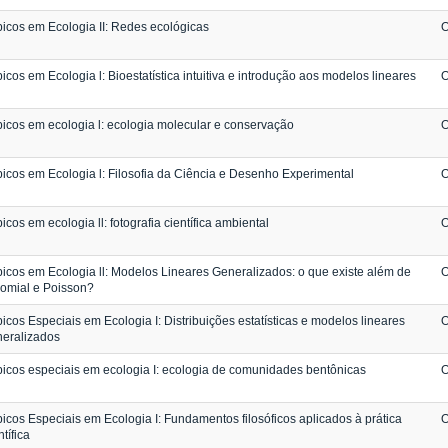
icos em Ecologia II: Redes ecológicas
O
icos em Ecologia l: Bioestatística intuitiva e introdução aos modelos lineares
O
icos em ecologia l: ecologia molecular e conservação
O
icos em Ecologia l: Filosofia da Ciência e Desenho Experimental
O
icos em ecologia ll: fotografia científica ambiental
O
icos em Ecologia ll: Modelos Lineares Generalizados: o que existe além de
O
omial e Poisson?
icos Especiais em Ecologia I: Distribuições estatísticas e modelos lineares
O
eralizados
icos especiais em ecologia I: ecologia de comunidades bentônicas
O
icos Especiais em Ecologia I: Fundamentos filosóficos aplicados à prática
O
ntífica