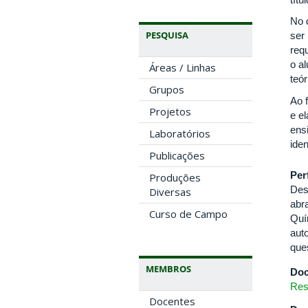
No 
PESQUISA
ser
req
o a
Áreas / Linhas
teó
Grupos
Ao 
Projetos
e e
ens
Laboratórios
iden
Publicações
Per
Produções
Des
Diversas
abr
Curso de Campo
Quí
aut
que
MEMBROS
Doc
Res
Docentes