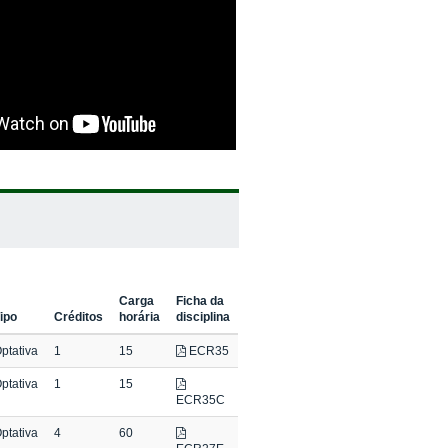
Carga
Ficha da
ipo
Créditos
horária
disciplina
ptativa
1
15
ECR35
ptativa
1
15
ECR35C
ptativa
4
60