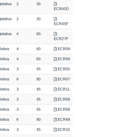
ptativa
2
30
ECR45D
ptativa
2
30
ECR45F
ptativa
4
60
ECR27F
letiva
4
60
ECR09
letiva
4
60
ECR09
letiva
3
45
ECR05
letiva
6
90
ECR07
letiva
3
45
ECR11
letiva
3
45
ECR08
letiva
3
45
ECR08
letiva
6
90
ECR49
letiva
3
45
ECR32