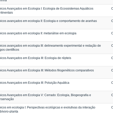
rinha
icos Avançados em Ecologia I: Ecologia de Ecossistemas Aquáticos
O
tinentais
icos avançados em ecologia II: Ecologia e comportamento de aranhas
O
icos avançados em ecologia II: metanálise em ecologia
O
icos avançados em ecologia III: delineamento experimental e redação de
O
igos científicos
icos Avançados em Ecologia III: Ecologia de répteis
O
icos Avançados em Ecologia III: Métodos filogenéticos comparativos
O
icos Avançados em Ecologia III: Poluição Aquática
O
icos Avançados em Ecologia V: Cerrado: Ecologia, Biogeografia e
O
nservação
icos em ecologia I: Perspectivas ecológicas e evolutivas da interação
O
bívoro-planta