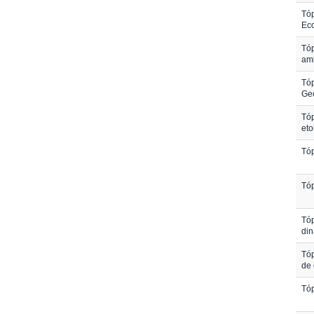
Tóp
Eco
Tóp
am
Tóp
Geo
Tóp
eto
Tóp
Tóp
Tóp
di
Tóp
de 
Tóp