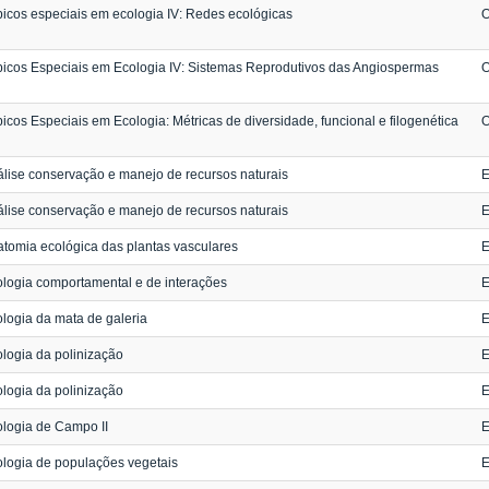
icos especiais em ecologia IV: Redes ecológicas
O
icos Especiais em Ecologia IV: Sistemas Reprodutivos das Angiospermas
O
icos Especiais em Ecologia: Métricas de diversidade, funcional e filogenética
O
lise conservação e manejo de recursos naturais
E
lise conservação e manejo de recursos naturais
E
tomia ecológica das plantas vasculares
E
logia comportamental e de interações
E
logia da mata de galeria
E
logia da polinização
E
logia da polinização
E
logia de Campo II
E
logia de populações vegetais
E