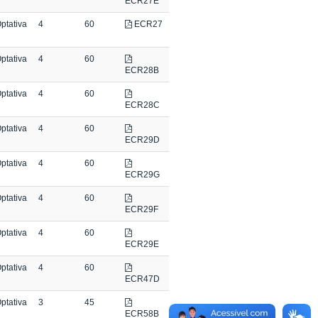
ECR27E
ptativa
4
60
ECR27
ptativa
4
60
ECR28B
ptativa
4
60
ECR28C
ptativa
4
60
ECR29D
ptativa
4
60
ECR29G
ptativa
4
60
ECR29F
ptativa
4
60
ECR29E
ptativa
4
60
ECR47D
ptativa
3
45
ECR58B