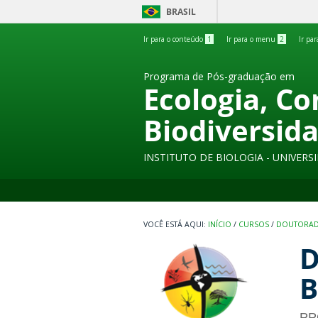
BRASIL
Ir para o conteúdo
1
Ir para o menu
2
Ir pa
Programa de Pós-graduação em
Ecologia, C
Biodiversid
INSTITUTO DE BIOLOGIA - UNIVER
INÍCIO
/
CURSOS
/
DOUTORA
D
B
PP