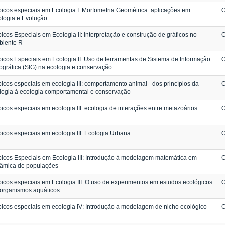
icos especiais em Ecologia I: Morfometria Geométrica: aplicações em
O
logia e Evolução
icos Especiais em Ecologia II: Interpretação e construção de gráficos no
O
biente R
icos Especiais em Ecologia II: Uso de ferramentas de Sistema de Informação
O
gráfica (SIG) na ecologia e conservação
icos especiais em ecologia III: comportamento animal - dos princípios da
O
logia à ecologia comportamental e conservação
icos especiais em ecologia III: ecologia de interações entre metazoários
O
icos especiais em ecologia III: Ecologia Urbana
O
icos Especiais em Ecologia III: Introdução à modelagem matemática em
O
nâmica de populações
icos especiais em Ecologia III: O uso de experimentos em estudos ecológicos
O
organismos aquáticos
icos especiais em ecologia IV: Introdução a modelagem de nicho ecológico
O