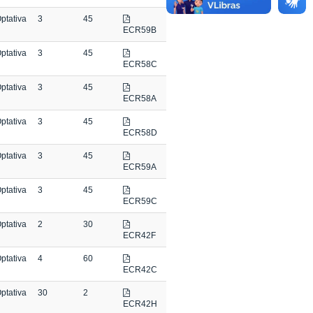
ptativa
3
45
ECR59B
ptativa
3
45
ECR58C
ptativa
3
45
ECR58A
ptativa
3
45
ECR58D
ptativa
3
45
ECR59A
ptativa
3
45
ECR59C
ptativa
2
30
ECR42F
ptativa
4
60
ECR42C
ptativa
30
2
ECR42H