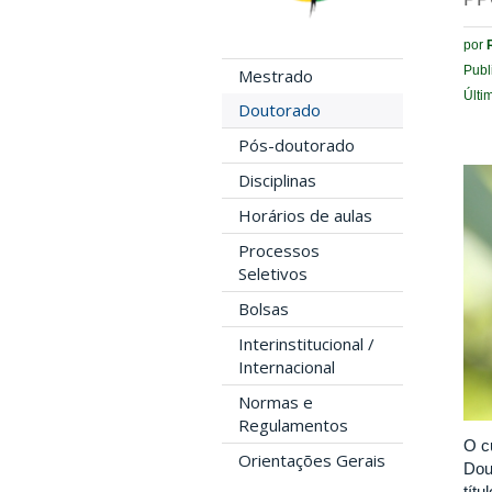
por
Publ
Mestrado
Últi
Doutorado
Pós-doutorado
Disciplinas
Horários de aulas
Processos
Seletivos
Bolsas
Interinstitucional /
Internacional
Normas e
Regulamentos
O c
Orientações Gerais
Dou
tít