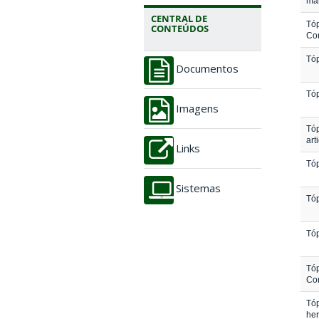
ma
CENTRAL DE
Tóp
CONTEÚDOS
Con
Tóp
Documentos
Tóp
Imagens
Tóp
art
Links
Tóp
Sistemas
Tóp
Tóp
Tóp
Co
Tóp
her