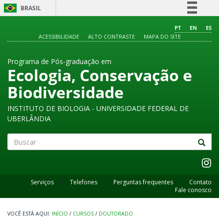
BRASIL
Simplifique!
PT
EN
ES
ACESSIBILIDADE
ALTO CONTRASTE
MAPA DO SITE
Comunica BR
Participe
Programa de Pós-graduação em
Acesso à informação
Ecologia, Conservação e
Legislação
Biodiversidade
Canais
INSTITUTO DE BIOLOGIA - UNIVERSIDADE FEDERAL DE
UBERLÂNDIA
Buscar
Serviços
Telefones
Perguntas frequentes
Contato
Fale conosco
INÍCIO
/
CURSOS
/
DOUTORADO