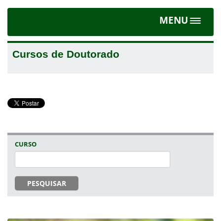
MENU
Toggle
navigat
Cursos de Doutorado
CURSO
PESQUISAR