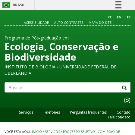
BRASIL
Simplifique!
PT
EN
ES
ACESSIBILIDADE
ALTO CONTRASTE
MAPA DO SITE
Comunica BR
Participe
Programa de Pós-graduação em
Acesso à informação
Ecologia, Conservação e
Legislação
Biodiversidade
Canais
INSTITUTO DE BIOLOGIA - UNIVERSIDADE FEDERAL DE
UBERLÂNDIA
Buscar
Serviços
Telefones
Perguntas frequentes
Contato
Fale conosco
INÍCIO
/
SERVICOS
/
PROCESSO SELETIVO - COMISSÃO DE