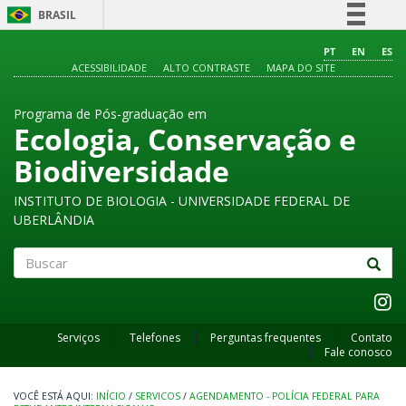
BRASIL
Simplifique!
PT
EN
ES
ACESSIBILIDADE
ALTO CONTRASTE
MAPA DO SITE
Comunica BR
Participe
Programa de Pós-graduação em
Acesso à informação
Ecologia, Conservação e
Legislação
Biodiversidade
Canais
INSTITUTO DE BIOLOGIA - UNIVERSIDADE FEDERAL DE
UBERLÂNDIA
Buscar
Serviços
Telefones
Perguntas frequentes
Contato
Fale conosco
INÍCIO
/
SERVICOS
/
AGENDAMENTO - POLÍCIA FEDERAL PARA