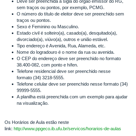
Deve ser preenchida a sigla do órgão emissor do RG,
sem traços ou pontos, por exemplo, PCMG.
O número do título de eleitor deve ser preenchido sem
traços ou pontos.
Sexo é Feminino ou Masculino.
Estado civil é solteiro(a), casado(a), desquitado(a),
divorciado(a), viúvo(a), outros e união estável.
Tipo endereço é Avenida, Rua, Alameda, etc.
Nome do logradouro é o nome da rua ou avenida.
O CEP do endereço deve ser preenchido no formato
38.400-082, com ponto e hífen.
Telefone residencial deve ser preenchido nesse
formato (34) 3218-5555.
Telefone celular deve ser preenchido nesse formato (34)
99999-5555.
A planilha está preenchida com um exemplo para ajudar
na visualização.
Os Horários de Aula estão neste
link:
http://www.ppgeco.ib.ufu.br/servicos/horarios-de-aulas