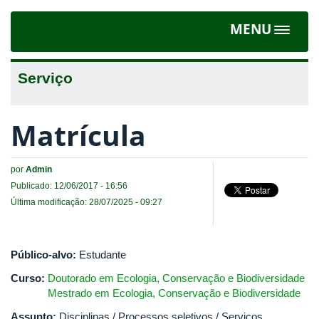
MENU
Toggle
navigat
Serviço
Matrícula
por
Admin
Publicado: 12/06/2017 - 16:56
Última modificação: 28/07/2025 - 09:27
Público-alvo:
Estudante
Curso:
Doutorado em Ecologia, Conservação e Biodiversidade
Mestrado em Ecologia, Conservação e Biodiversidade
Assunto:
Disciplinas / Processos seletivos / Serviços