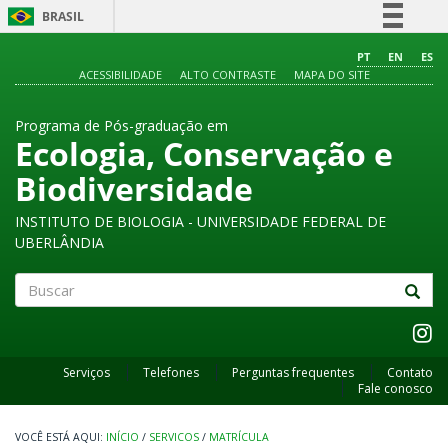
BRASIL
Simplifique!
PT
EN
ES
ACESSIBILIDADE
ALTO CONTRASTE
MAPA DO SITE
Comunica BR
Participe
Programa de Pós-graduação em
Acesso à informação
Ecologia, Conservação e
Legislação
Biodiversidade
Canais
INSTITUTO DE BIOLOGIA - UNIVERSIDADE FEDERAL DE
UBERLÂNDIA
Buscar
Serviços
Telefones
Perguntas frequentes
Contato
Fale conosco
INÍCIO
/
SERVICOS
/
MATRÍCULA