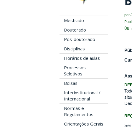
B
por
Mestrado
Publ
Últi
Doutorado
Pós-doutorado
Disciplinas
Púb
Horários de aulas
Cur
Processos
Seletivos
Ass
Bolsas
DEF
Tod
Interinstitucional /
sit
Internacional
Dec
Normas e
Regulamentos
REQ
Orientações Gerais
Ser