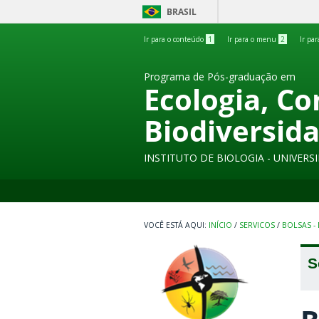
BRASIL
Ir para o conteúdo
1
Ir para o menu
2
Ir pa
Programa de Pós-graduação em
Ecologia, C
Biodiversid
INSTITUTO DE BIOLOGIA - UNIVER
INÍCIO
/
SERVICOS
/
BOLSAS -
S