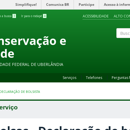
Simplifique!
Comunica BR
Participe
Acesso à infor
ACESSIBILIDADE
ALTO CO
ra a busca
3
Ir para o rodapé
4
onservação e
Buscar
ade
SIDADE FEDERAL DE UBERLÂNDIA
Serviços
Telefones
Perguntas 
 DECLARAÇÃO DE BOLSISTA
erviço