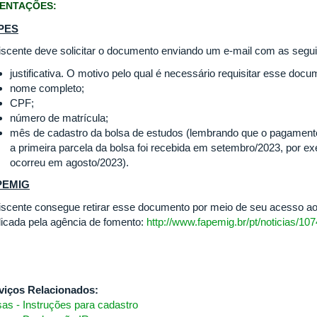
IENTAÇÕES:
PES
iscente deve solicitar o documento enviando um e-mail com as segu
justificativa. O motivo pelo qual é necessário requisitar esse docu
nome completo;
CPF;
número de matrícula;
mês de cadastro da bolsa de estudos (lembrando que o pagamento
a primeira parcela da bolsa foi recebida em setembro/2023, por ex
ocorreu em agosto/2023).
PEMIG
iscente consegue retirar esse documento por meio de seu acesso ao
licada pela agência de fomento:
http://www.fapemig.br/pt/noticias/107
viços Relacionados:
sas - Instruções para cadastro