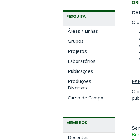
OR
CA
PESQUISA
O d
Áreas / Linhas
Grupos
Projetos
Laboratórios
Publicações
Produções
FA
Diversas
O d
Curso de Campo
pub
MEMBROS
Ser
Bol
Docentes