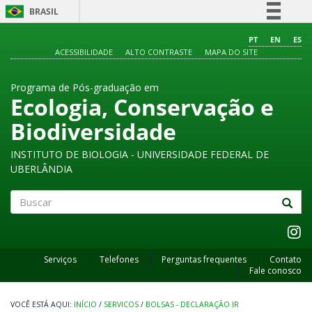
BRASIL
Simplifique!
PT
EN
ES
ACESSIBILIDADE
ALTO CONTRASTE
MAPA DO SITE
Comunica BR
Participe
Programa de Pós-graduação em
Acesso à informação
Ecologia, Conservação e
Legislação
Biodiversidade
Canais
INSTITUTO DE BIOLOGIA - UNIVERSIDADE FEDERAL DE
UBERLÂNDIA
Buscar
Serviços
Telefones
Perguntas frequentes
Contato
Fale conosco
INÍCIO
/
SERVICOS
/
BOLSAS - DECLARAÇÃO IR