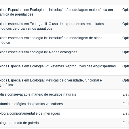
icos Especiais em Ecologia III: Introdução à modelagem matemática em
Opta
nâmica de populações
icos especiais em Ecologia III: O uso de experimentos em estudos
Opta
lógicos de organismos aquáticos
icos especiais em ecologia IV: Introdução a modelagem de nicho
Opta
lógico
icos especiais em ecologia IV: Redes ecológicas
Opta
icos Especiais em Ecologia IV: Sistemas Reprodutivos das Angiospermas
Opta
icos Especiais em Ecologia: Métricas de diversidade, funcional e
Opta
ogenética
lise conservação e manejo de recursos naturais
Elet
tomia ecológica das plantas vasculares
Elet
logia comportamental e de interações
Elet
logia da mata de galeria
Elet