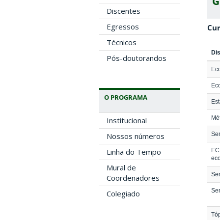
G
Discentes
Egressos
Cur
Técnicos
Dis
Pós-doutorandos
Ec
Eco
O PROGRAMA
Est
Mét
Institucional
Sem
Nossos números
ECR
Linha do Tempo
eco
Mural de
Sem
Coordenadores
Sem
Colegiado
Tóp