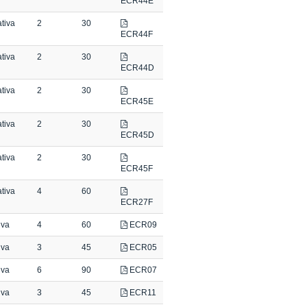
ECR44E
tiva
2
30
ECR44F
tiva
2
30
ECR44D
tiva
2
30
ECR45E
tiva
2
30
ECR45D
tiva
2
30
ECR45F
tiva
4
60
ECR27F
iva
4
60
ECR09
iva
3
45
ECR05
iva
6
90
ECR07
iva
3
45
ECR11