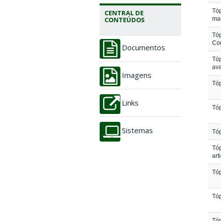
Tóp
CENTRAL DE
ma
CONTEÚDOS
Tóp
Con
Documentos
Tóp
ava
Imagens
Tóp
Links
Tóp
Sistemas
Tóp
Tóp
art
Tóp
Tóp
Tóp