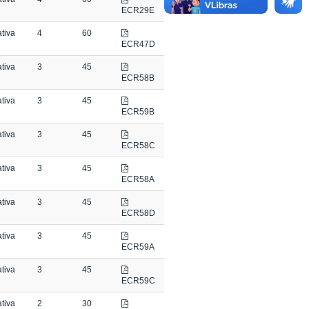
ECR29E
tiva
4
60
ECR47D
tiva
3
45
ECR58B
tiva
3
45
ECR59B
tiva
3
45
ECR58C
tiva
3
45
ECR58A
tiva
3
45
ECR58D
tiva
3
45
ECR59A
tiva
3
45
ECR59C
tiva
2
30