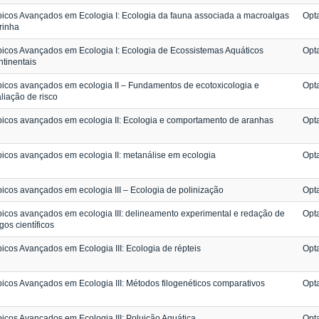
icos Avançados em Ecologia I: Ecologia da fauna associada a macroalgas
Opta
rinha
icos Avançados em Ecologia I: Ecologia de Ecossistemas Aquáticos
Opta
tinentais
icos avançados em ecologia II – Fundamentos de ecotoxicologia e
Opta
liação de risco
icos avançados em ecologia II: Ecologia e comportamento de aranhas
Opta
icos avançados em ecologia II: metanálise em ecologia
Opta
icos avançados em ecologia III – Ecologia de polinização
Opta
icos avançados em ecologia III: delineamento experimental e redação de
Opta
igos científicos
icos Avançados em Ecologia III: Ecologia de répteis
Opta
icos Avançados em Ecologia III: Métodos filogenéticos comparativos
Opta
icos Avançados em Ecologia III: Poluição Aquática
Opta