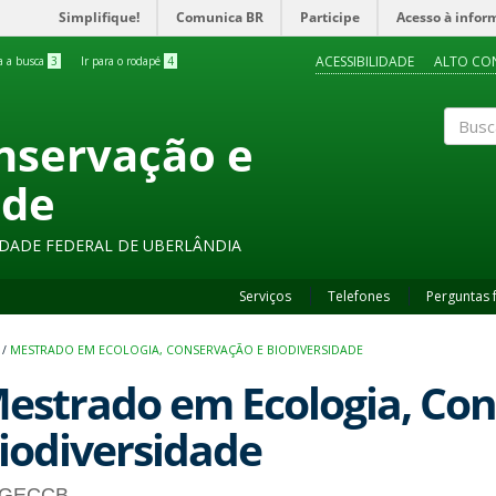
Simplifique!
Comunica BR
Participe
Acesso à infor
ACESSIBILIDADE
ALTO CO
ra a busca
3
Ir para o rodapé
4
onservação e
Buscar
ade
SIDADE FEDERAL DE UBERLÂNDIA
Serviços
Telefones
Perguntas 
/
MESTRADO EM ECOLOGIA, CONSERVAÇÃO E BIODIVERSIDADE
estrado em Ecologia, Con
iodiversidade
GECCB