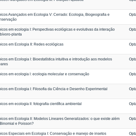
icos Avançados em Ecologia V: Cerrado: Ecologia, Biogeografia e
Opta
nservação
icos em ecologia I: Perspectivas ecológicas e evolutivas da interação
Opta
bívoro-planta
icos em Ecologia II: Redes ecológicas
Opta
icos em Ecologia l: Bioestatística intuitiva e introdução aos modelos
Opta
eares
icos em ecologia l: ecologia molecular e conservação
Opta
icos em Ecologia l: Filosofia da Ciência e Desenho Experimental
Opta
icos em ecologia ll: fotografia científica ambiental
Opta
icos em Ecologia ll: Modelos Lineares Generalizados: o que existe além
Opta
Binomial e Poisson?
icos Especiais em Ecologia I: Conservação e manejo de insetos
Opta