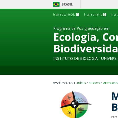
BRASIL
Ir para o conteúdo
1
Ir para o menu
2
Ir pa
Programa de Pós-graduação em
Ecologia, C
Biodiversid
INSTITUTO DE BIOLOGIA - UNIVER
INÍCIO
/
CURSOS
/
MESTRADO
M
B
PP