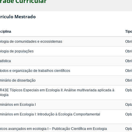
rade Curricular
rículo Mestrado
ciplina
Tip
ologia de comunidades e ecossistemas
Obri
logia de populações
Obri
atística
Obri
odos e organização de trabalhos científicos
Obri
inário de dissertação
Obri
43E Tópicos Especiais em Ecologia II: Análise multivariada aplicada à
Opta
logia
inários em Ecologia I
Opta
inários em Ecologia I: Introdução à Ecologia Comportamental
Opta
icos avançados em ecologia I – Publicação Científica em Ecologia
Opta