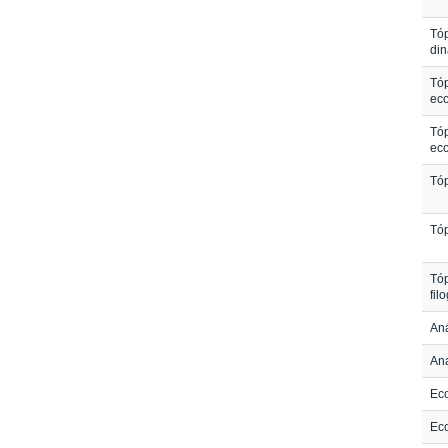
Tóp
di
Tóp
eco
Tóp
eco
Tóp
Tóp
Tóp
fil
Aná
Ana
Eco
Eco