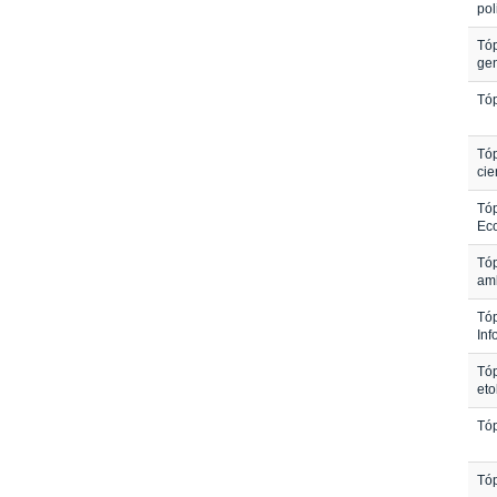
pol
Tóp
gen
Tóp
Tóp
cie
Tóp
Eco
Tóp
am
Tóp
Inf
Tóp
eto
Tóp
Tóp