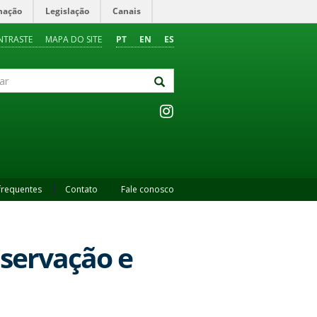
mação
Legislação
Canais
NTRASTE
MAPA DO SITE
PT
EN
ES
frequentes
Contato
Fale conosco
servação e