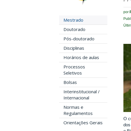
por
Publ
Mestrado
Últi
Doutorado
Pós-doutorado
Disciplinas
Horários de aulas
Processos
Seletivos
Bolsas
Interinstitucional /
Internacional
Normas e
Regulamentos
O c
Orientações Gerais
dos
e B