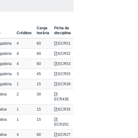
Carga
Ficha da
o
Créditos
horária
disciplina
gatória
4
60
ECR51
gatória
4
60
ECR52
gatória
4
60
ECR53
gatória
3
45
ECR55
gatória
1
15
ECR39
tiva
2
30
ECR43E
tiva
1
15
ECR35
tiva
1
15
ECR35C
tiva
4
60
ECR27