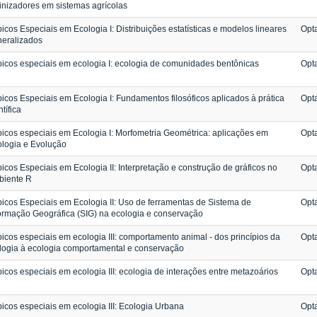
inizadores em sistemas agrícolas
icos Especiais em Ecologia I: Distribuições estatísticas e modelos lineares
Opta
eralizados
icos especiais em ecologia I: ecologia de comunidades bentônicas
Opta
icos Especiais em Ecologia I: Fundamentos filosóficos aplicados à prática
Opta
ntífica
icos especiais em Ecologia I: Morfometria Geométrica: aplicações em
Opta
logia e Evolução
icos Especiais em Ecologia II: Interpretação e construção de gráficos no
Opta
biente R
icos Especiais em Ecologia II: Uso de ferramentas de Sistema de
Opta
ormação Geográfica (SIG) na ecologia e conservação
icos especiais em ecologia III: comportamento animal - dos princípios da
Opta
logia à ecologia comportamental e conservação
icos especiais em ecologia III: ecologia de interações entre metazoários
Opta
icos especiais em ecologia III: Ecologia Urbana
Opta