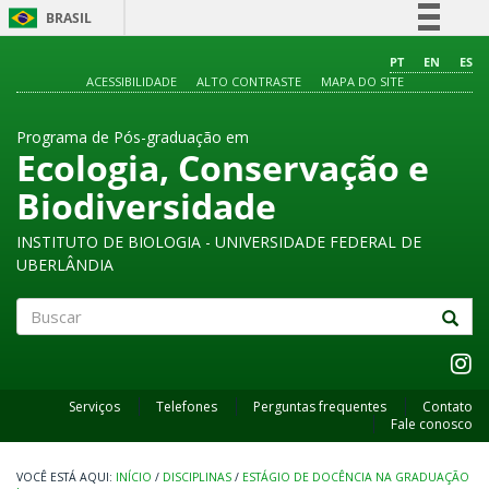
BRASIL
Simplifique!
PT
EN
ES
ACESSIBILIDADE
ALTO CONTRASTE
MAPA DO SITE
Comunica BR
Participe
Programa de Pós-graduação em
Acesso à informação
Ecologia, Conservação e
Legislação
Biodiversidade
Canais
INSTITUTO DE BIOLOGIA - UNIVERSIDADE FEDERAL DE
UBERLÂNDIA
Buscar
Serviços
Telefones
Perguntas frequentes
Contato
Fale conosco
INÍCIO
/
DISCIPLINAS
/
ESTÁGIO DE DOCÊNCIA NA GRADUAÇÃO