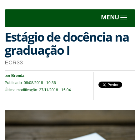
I
MENU
Toggle
navigat
Estágio de docência na
graduação I
ECR33
por
Brenda
Publicado: 08/08/2018 - 10:36
Última modificação: 27/11/2018 - 15:04