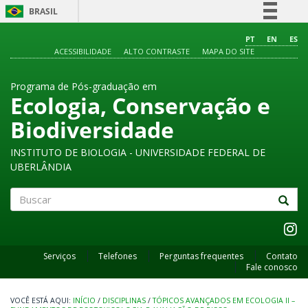
BRASIL
Simplifique!
PT
EN
ES
ACESSIBILIDADE
ALTO CONTRASTE
MAPA DO SITE
Comunica BR
Participe
Programa de Pós-graduação em
Acesso à informação
Ecologia, Conservação e
Legislação
Biodiversidade
Canais
INSTITUTO DE BIOLOGIA - UNIVERSIDADE FEDERAL DE
UBERLÂNDIA
Buscar
Serviços
Telefones
Perguntas frequentes
Contato
Fale conosco
INÍCIO
/
DISCIPLINAS
/
TÓPICOS AVANÇADOS EM ECOLOGIA II –