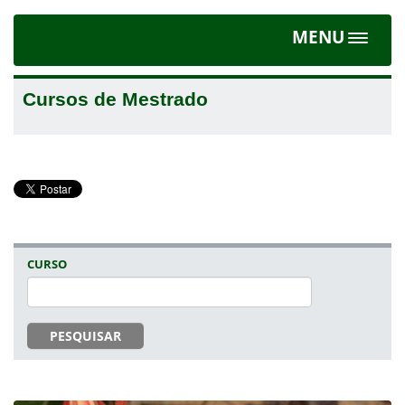
MENU
Toggle
navigat
Cursos de Mestrado
CURSO
PESQUISAR