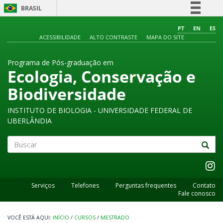
BRASIL
Simplifique!
PT
EN
ES
ACESSIBILIDADE
ALTO CONTRASTE
MAPA DO SITE
Comunica BR
Participe
Programa de Pós-graduação em
Acesso à informação
Ecologia, Conservação e
Legislação
Biodiversidade
Canais
INSTITUTO DE BIOLOGIA - UNIVERSIDADE FEDERAL DE
UBERLÂNDIA
Buscar
Serviços
Telefones
Perguntas frequentes
Contato
Fale conosco
INÍCIO
/
CURSOS
/
MESTRADO