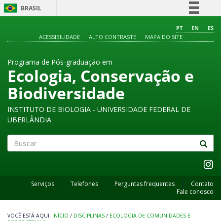
BRASIL
Simplifique!
PT
EN
ES
ACESSIBILIDADE
ALTO CONTRASTE
MAPA DO SITE
Comunica BR
Participe
Programa de Pós-graduação em
Acesso à informação
Ecologia, Conservação e
Legislação
Biodiversidade
Canais
INSTITUTO DE BIOLOGIA - UNIVERSIDADE FEDERAL DE
UBERLÂNDIA
Buscar
Serviços
Telefones
Perguntas frequentes
Contato
Fale conosco
INÍCIO
/
DISCIPLINAS
/
ECOLOGIA DE COMUNIDADES E