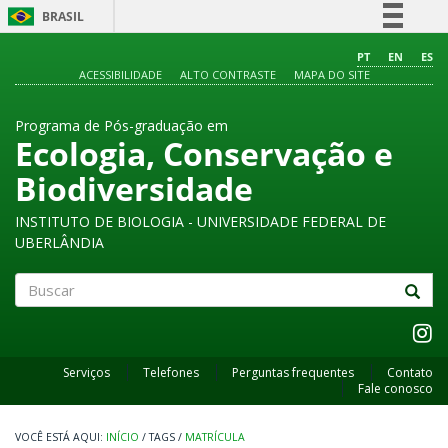
BRASIL
Simplifique!
PT
EN
ES
ACESSIBILIDADE
ALTO CONTRASTE
MAPA DO SITE
Comunica BR
Participe
Programa de Pós-graduação em
Acesso à informação
Ecologia, Conservação e
Legislação
Biodiversidade
Canais
INSTITUTO DE BIOLOGIA - UNIVERSIDADE FEDERAL DE
UBERLÂNDIA
Buscar
Serviços
Telefones
Perguntas frequentes
Contato
Fale conosco
INÍCIO
/
TAGS
/
MATRÍCULA