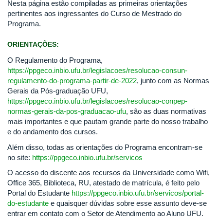
Nesta página estão compiladas as primeiras orientações
pertinentes aos ingressantes do Curso de Mestrado do
Programa.
ORIENTAÇÕES:
O Regulamento do Programa,
https://ppgeco.inbio.ufu.br/legislacoes/resolucao-consun-
regulamento-do-programa-partir-de-2022
, junto com as Normas
Gerais da Pós-graduação UFU,
https://ppgeco.inbio.ufu.br/legislacoes/resolucao-conpep-
normas-gerais-da-pos-graduacao-ufu
, são as duas normativas
mais importantes e que pautam grande parte do nosso trabalho
e do andamento dos cursos.
Além disso, todas as orientações do Programa encontram-se
no site:
https://ppgeco.inbio.ufu.br/servicos
O acesso do discente aos recursos da Universidade como Wifi,
Office 365, Biblioteca, RU, atestado de matrícula, é feito pelo
Portal do Estudante
https://ppgeco.inbio.ufu.br/servicos/portal-
do-estudante
e quaisquer dúvidas sobre esse assunto deve-se
entrar em contato com o Setor de Atendimento ao Aluno UFU.