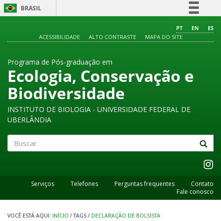
BRASIL
Simplifique!
PT
EN
ES
ACESSIBILIDADE
ALTO CONTRASTE
MAPA DO SITE
Comunica BR
Participe
Programa de Pós-graduação em
Acesso à informação
Ecologia, Conservação e
Legislação
Biodiversidade
Canais
INSTITUTO DE BIOLOGIA - UNIVERSIDADE FEDERAL DE
UBERLÂNDIA
Buscar
Serviços
Telefones
Perguntas frequentes
Contato
Fale conosco
INÍCIO
/
TAGS
/
DECLARAÇÃO DE BOLSISTA