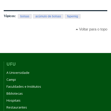
Tópicos:
bolsas
acúmulo de bolsas
fapemig
Voltar para o topo
UFU
A Universidade
Campi
Faculdades e Institutos
Bibliotecas
Hospitais
Restaurantes