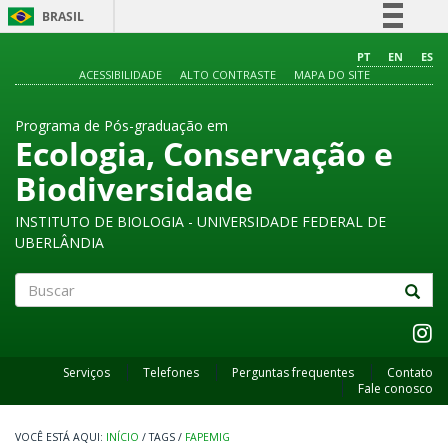
BRASIL
Simplifique!
PT
EN
ES
ACESSIBILIDADE
ALTO CONTRASTE
MAPA DO SITE
Comunica BR
Participe
Programa de Pós-graduação em
Acesso à informação
Ecologia, Conservação e
Legislação
Biodiversidade
Canais
INSTITUTO DE BIOLOGIA - UNIVERSIDADE FEDERAL DE
UBERLÂNDIA
Buscar
Serviços
Telefones
Perguntas frequentes
Contato
Fale conosco
INÍCIO
/
TAGS
/
FAPEMIG