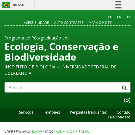
BRASIL
Simplifique!
PT
EN
ES
ACESSIBILIDADE
ALTO CONTRASTE
MAPA DO SITE
Comunica BR
Participe
Programa de Pós-graduação em
Acesso à informação
Ecologia, Conservação e
Legislação
Biodiversidade
Canais
INSTITUTO DE BIOLOGIA - UNIVERSIDADE FEDERAL DE
UBERLÂNDIA
Buscar
Serviços
Telefones
Perguntas frequentes
Contato
Fale conosco
INÍCIO
/
TAGS
/
ACÚMULO DE BOLSA