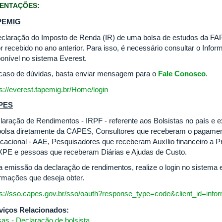
IENTAÇÕES:
PEMIG
eclaração do Imposto de Renda (IR) de uma bolsa de estudos da FA
or recebido no ano anterior. Para isso, é necessário consultar o Inf
ponível no sistema Everest.
caso de dúvidas, basta enviar mensagem para o
Fale Conosco
.
ps://everest.fapemig.br/Home/login
PES
laração de Rendimentos - IRPF - referente aos Bolsistas no país e 
bolsa diretamente da CAPES, Consultores que receberam o pagament
cacional - AAE, Pesquisadores que receberam Auxílio financeiro a P
PE e pessoas que receberam Diárias e Ajudas de Custo.
a emissão da declaração de rendimentos, realize o login no sistema e
ormações que deseja obter.
ps://sso.capes.gov.br/sso/oauth?response_type=code&client_id=inform
viços Relacionados:
sas - Declaração de bolsista