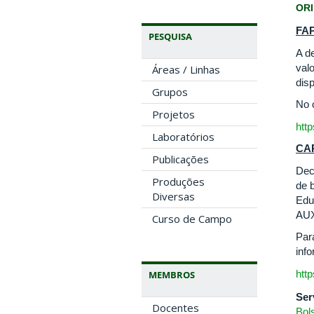
OR
FA
PESQUISA
A d
val
Áreas / Linhas
dis
Grupos
No 
Projetos
htt
Laboratórios
CA
Publicações
Dec
Produções
de 
Diversas
Edu
AUX
Curso de Campo
Par
inf
htt
MEMBROS
Ser
Docentes
Bol