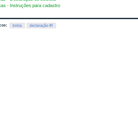
sas - Instruções para cadastro
cos:
bolsa
declaração IR