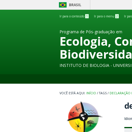
BRASIL
Ir para o conteúdo
1
Ir para o menu
2
Ir pa
Programa de Pós-graduação em
Ecologia, C
Biodiversid
INSTITUTO DE BIOLOGIA - UNIVER
INÍCIO
/
TAGS
/
DECLARAÇÃO 
de
Idio