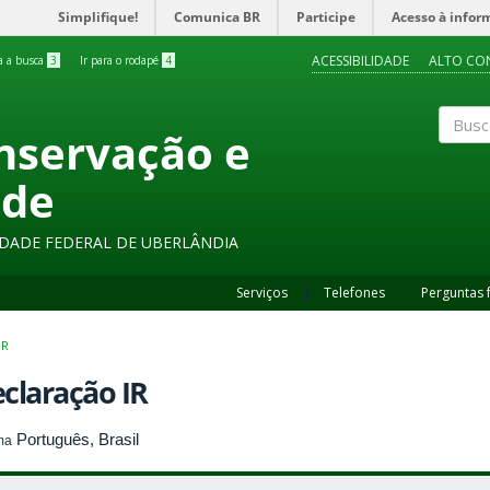
Simplifique!
Comunica BR
Participe
Acesso à infor
ACESSIBILIDADE
ALTO CO
ra a busca
3
Ir para o rodapé
4
onservação e
Buscar
ade
SIDADE FEDERAL DE UBERLÂNDIA
Serviços
Telefones
Perguntas 
IR
claração IR
Português, Brasil
ma