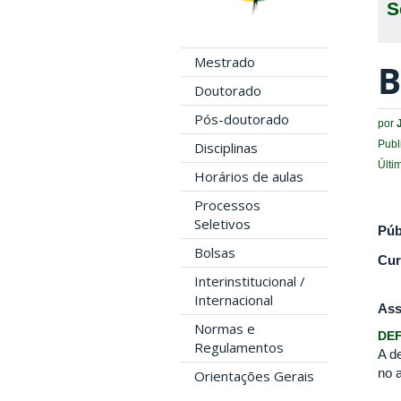
S
Mestrado
B
Doutorado
Pós-doutorado
por
Publ
Disciplinas
Últi
Horários de aulas
Processos
Seletivos
Púb
Bolsas
Cur
Interinstitucional /
Internacional
Ass
Normas e
DEF
Regulamentos
A d
no a
Orientações Gerais