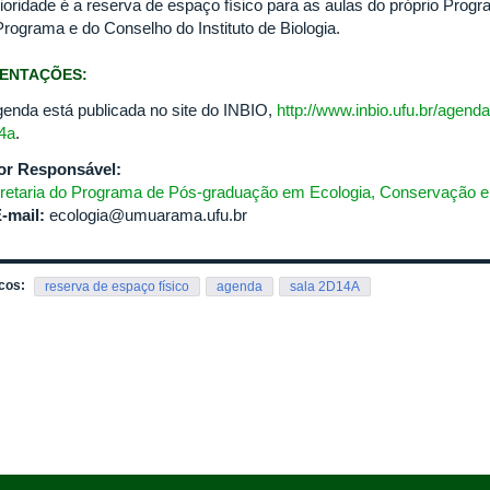
rioridade é a reserva de espaço físico para as aulas do próprio Prog
Programa e do Conselho do Instituto de Biologia.
IENTAÇÕES:
genda está publicada no site do INBIO,
http://www.inbio.ufu.br/agend
4a
.
or Responsável:
retaria do Programa de Pós-graduação em Ecologia, Conservação e 
-mail:
ecologia@umuarama.ufu.br
cos:
reserva de espaço físico
agenda
sala 2D14A