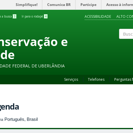
Simplifique!
Comunica BR
Participe
Acesso à infor
ACESSIBILIDADE
ALTO CO
ra a busca
3
Ir para o rodapé
4
onservação e
Buscar
ade
SIDADE FEDERAL DE UBERLÂNDIA
Serviços
Telefones
Perguntas 
genda
Português, Brasil
ma