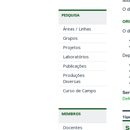
aud
O d
PESQUISA
OR
Áreas / Linhas
O di
Grupos
Projetos
Dep
Laboratórios
Publicações
Produções
Diversas
Curso de Campo
Ser
Def
MEMBROS
Tópi
S
Docentes