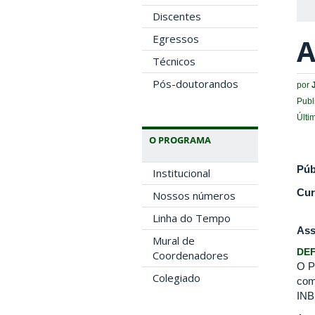
Discentes
Egressos
A
Técnicos
Pós-doutorandos
por
Publ
Últi
O PROGRAMA
Púb
Institucional
Cur
Nossos números
Linha do Tempo
Ass
Mural de
DEF
Coordenadores
O P
Colegiado
com
INB