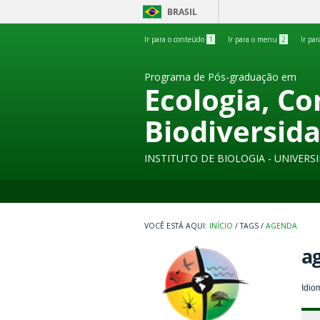
BRASIL
Ir para o conteúdo
1
Ir para o menu
2
Ir pa
Programa de Pós-graduação em
Ecologia, C
Biodiversid
INSTITUTO DE BIOLOGIA - UNIVER
INÍCIO
/
TAGS
/
AGENDA
a
Idio