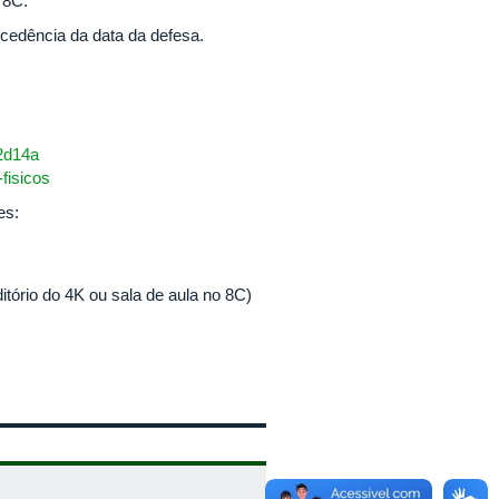
 8C.
ecedência da data da defesa.
-2d14a
fisicos
es:
itório do 4K ou sala de aula no 8C)