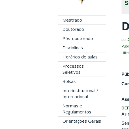
S
Mestrado
D
Doutorado
Pós-doutorado
por
Publ
Disciplinas
Últi
Horários de aulas
Processos
Seletivos
Púb
Bolsas
Cur
Interinstitucional /
Internacional
Ass
Normas e
DEF
Regulamentos
As 
Orientações Gerais
Sen