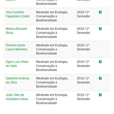
Biodiversidade
Ana Caroline
Mestrado em Ecologia,
2019
/ 1º
Fagundes Castro
Conservação e
Semestre
Biodiversidade
Bianca Bonami
Mestrado em Ecologia,
2019
/ 1º
Rosa
Conservação e
Semestre
Biodiversidade
Desirée Ayme
Mestrado em Ecologia,
2019
/ 1º
Lopes Meireles
Conservação e
Semestre
Biodiversidade
Egon Luis Vilela
Mestrado em Ecologia,
2019
/ 1º
do Valle
Conservação e
Semestre
Biodiversidade
Gabriele Andreia
Mestrado em Ecologia,
2019
/ 1º
da Silva
Conservação e
Semestre
Biodiversidade
João Vitor de
Mestrado em Ecologia,
2019
/ 1º
Alcântara Viana
Conservação e
Semestre
Biodiversidade