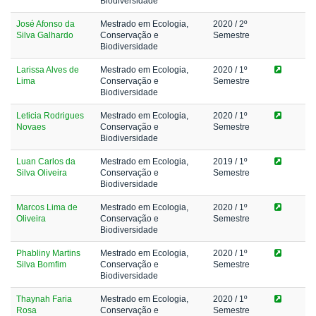
Biodiversidade
José Afonso da
Mestrado em Ecologia,
2020
/ 2º
Silva Galhardo
Conservação e
Semestre
Biodiversidade
Larissa Alves de
Mestrado em Ecologia,
2020
/ 1º
Lima
Conservação e
Semestre
Biodiversidade
Leticia Rodrigues
Mestrado em Ecologia,
2020
/ 1º
Novaes
Conservação e
Semestre
Biodiversidade
Luan Carlos da
Mestrado em Ecologia,
2019
/ 1º
Silva Oliveira
Conservação e
Semestre
Biodiversidade
Marcos Lima de
Mestrado em Ecologia,
2020
/ 1º
Oliveira
Conservação e
Semestre
Biodiversidade
Phabliny Martins
Mestrado em Ecologia,
2020
/ 1º
Silva Bomfim
Conservação e
Semestre
Biodiversidade
Thaynah Faria
Mestrado em Ecologia,
2020
/ 1º
Rosa
Conservação e
Semestre