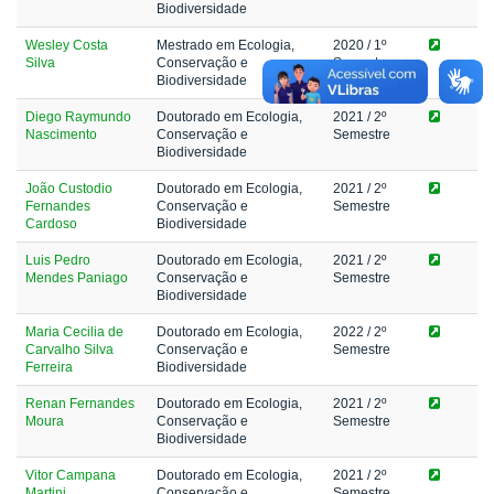
Biodiversidade
Wesley Costa
Mestrado em Ecologia,
2020
/ 1º
Silva
Conservação e
Semestre
Biodiversidade
Diego Raymundo
Doutorado em Ecologia,
2021
/ 2º
Nascimento
Conservação e
Semestre
Biodiversidade
João Custodio
Doutorado em Ecologia,
2021
/ 2º
Fernandes
Conservação e
Semestre
Cardoso
Biodiversidade
Luis Pedro
Doutorado em Ecologia,
2021
/ 2º
Mendes Paniago
Conservação e
Semestre
Biodiversidade
Maria Cecilia de
Doutorado em Ecologia,
2022
/ 2º
Carvalho Silva
Conservação e
Semestre
Ferreira
Biodiversidade
Renan Fernandes
Doutorado em Ecologia,
2021
/ 2º
Moura
Conservação e
Semestre
Biodiversidade
Vitor Campana
Doutorado em Ecologia,
2021
/ 2º
Martini
Conservação e
Semestre