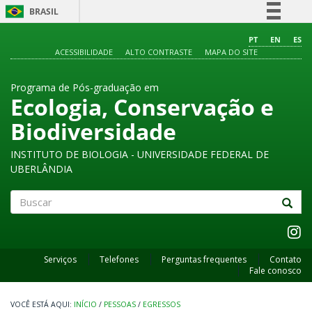
BRASIL
Simplifique!
PT
EN
ES
ACESSIBILIDADE
ALTO CONTRASTE
MAPA DO SITE
Comunica BR
Participe
Programa de Pós-graduação em
Acesso à informação
Ecologia, Conservação e
Legislação
Biodiversidade
Canais
INSTITUTO DE BIOLOGIA - UNIVERSIDADE FEDERAL DE
UBERLÂNDIA
Buscar
Serviços
Telefones
Perguntas frequentes
Contato
Fale conosco
INÍCIO
/
PESSOAS
/
EGRESSOS