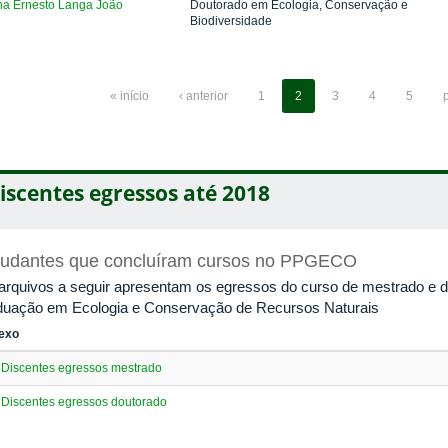
na Ernesto Langa João
Doutorado em Ecologia, Conservação e
Biodiversidade
« início
‹ anterior
1
2
3
4
5
iscentes egressos até 2018
tudantes que concluíram cursos no PPGECO
arquivos a seguir apresentam os egressos do curso de mestrado e 
duação em Ecologia e Conservação de Recursos Naturais
exo
Discentes egressos mestrado
Discentes egressos doutorado