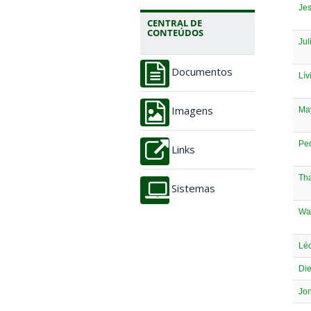
Je
CENTRAL DE
CONTEÚDOS
Jul
Documentos
Lív
Ma
Imagens
Ped
Links
Th
Sistemas
Wa
Léo
Die
Jo