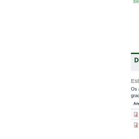
Eli
D
Es
Os 
gra
An