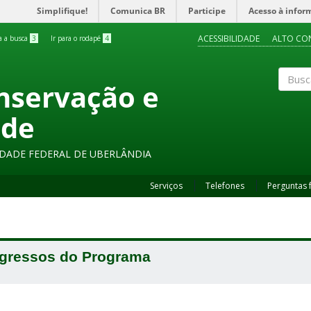
Simplifique!
Comunica BR
Participe
Acesso à infor
ACESSIBILIDADE
ALTO CO
ra a busca
3
Ir para o rodapé
4
onservação e
Buscar
ade
SIDADE FEDERAL DE UBERLÂNDIA
Serviços
Telefones
Perguntas 
gressos do Programa