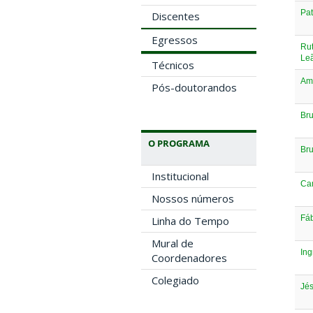
Pat
Discentes
Egressos
Rut
Le
Técnicos
Am
Pós-doutorandos
Bru
O PROGRAMA
Br
Institucional
Cam
Nossos números
Fáb
Linha do Tempo
Mural de
Ing
Coordenadores
Colegiado
Jés