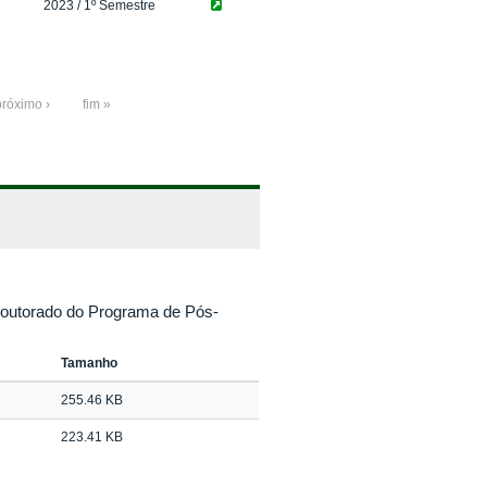
2023
/ 1º Semestre
próximo ›
fim »
doutorado do Programa de Pós-
Tamanho
255.46 KB
223.41 KB