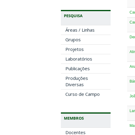
Car
PESQUISA
Cam
Áreas / Linhas
De
Grupos
Projetos
Ali
Laboratórios
Ana
Publicações
Produções
Bár
Diversas
Curso de Campo
Jo
Lar
MEMBROS
Mar
Docentes