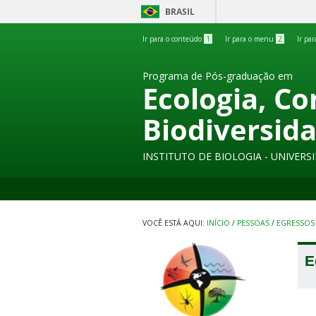
BRASIL
Ir para o conteúdo
1
Ir para o menu
2
Ir pa
Programa de Pós-graduação em
Ecologia, C
Biodiversid
INSTITUTO DE BIOLOGIA - UNIVER
INÍCIO
/
PESSOAS
/
EGRESSOS
E