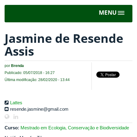
MENU
Toggle
navigat
Jasmine de Resende
Assis
por
Brenda
Publicado: 05/07/2018 - 16:27
Última modificação: 28/02/2020 - 13:44
Lattes
resende.jasmine@gmail.com
Curso:
Mestrado em Ecologia, Conservação e Biodiversidade