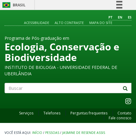
BRASIL
Simplifique!
PT
EN
ES
ACESSIBILIDADE
ALTO CONTRASTE
MAPA DO SITE
Comunica BR
Participe
Programa de Pós-graduação em
Acesso à informação
Ecologia, Conservação e
Legislação
Biodiversidade
Canais
INSTITUTO DE BIOLOGIA - UNIVERSIDADE FEDERAL DE
UBERLÂNDIA
Buscar
Serviços
Telefones
Perguntas frequentes
Contato
Fale conosco
INÍCIO
/
PESSOAS
/
JASMINE DE RESENDE ASSIS