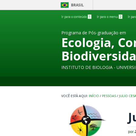
BRASIL
Ir para o conteúdo
1
Ir para o menu
2
Ir pa
Programa de Pós-graduação em
Ecologia, C
Biodiversid
INSTITUTO DE BIOLOGIA - UNIVER
INÍCIO
/
PESSOAS
/
JULIO CES
J
por