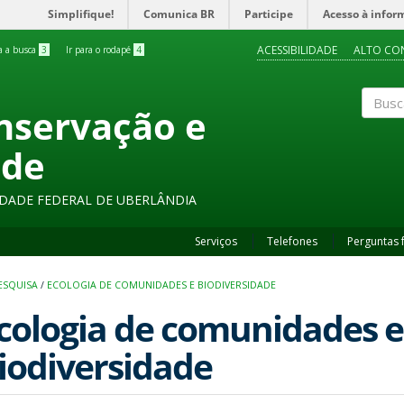
Simplifique!
Comunica BR
Participe
Acesso à infor
ACESSIBILIDADE
ALTO CO
ra a busca
3
Ir para o rodapé
4
onservação e
Buscar
ade
SIDADE FEDERAL DE UBERLÂNDIA
Serviços
Telefones
Perguntas 
PESQUISA
/
ECOLOGIA DE COMUNIDADES E BIODIVERSIDADE
cologia de comunidades e
iodiversidade