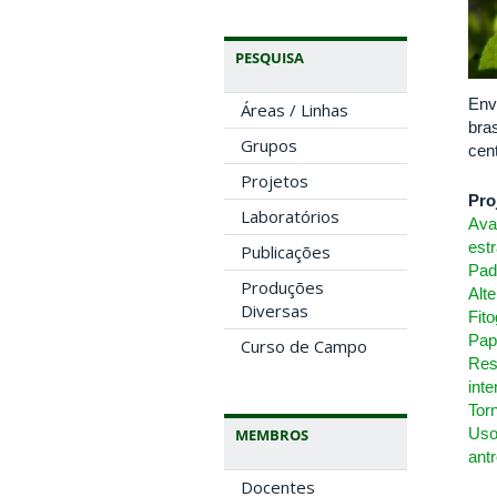
PESQUISA
Env
Áreas / Linhas
bra
Grupos
cent
Projetos
Pro
Laboratórios
Ava
est
Publicações
Pad
Produções
Alt
Diversas
Fit
Pap
Curso de Campo
Res
inte
Tor
Uso
MEMBROS
ant
Docentes