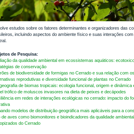
olve estudos sobre os fatores determinantes e organizadores das 
sileiros, incluindo aspectos do ambiente físico e suas interações com
ral.
jetos de Pesquisa:
liação da qualidade ambiental em ecossistemas aquáticos: ecotoxico
ratégias de conservação
rões de biodiversidade de formigas no Cerrado e sua relação com o
ernativas reprodutivas e diversidade funcional de plantas no Cerrado
ogeografia de biomas tropicais: ecologia funcional, origem e dinâmica
el trófico de moluscos invasores na dieta de peixes e decápodes
iliência em redes de interações ecológicas no cerrado: impacto do fo
rativa
nando modelos de distribuição geográfica mais aplicáveis para a co
 de aves como biomonitores e bioindicadores da qualidade ambienta
ropizados do Cerrado