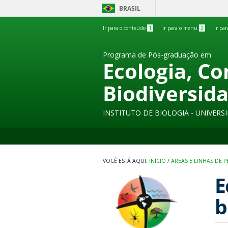
BRASIL
Ir para o conteúdo
1
Ir para o menu
2
Ir pa
Programa de Pós-graduação em
Ecologia, C
Biodiversid
INSTITUTO DE BIOLOGIA - UNIVER
INÍCIO
/
AREAS E LINHAS DE 
E
b