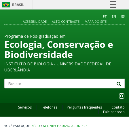
BRASIL
Simplifique!
PT
EN
ES
ACESSIBILIDADE
ALTO CONTRASTE
MAPA DO SITE
Comunica BR
Participe
Programa de Pós-graduação em
Acesso à informação
Ecologia, Conservação e
Legislação
Biodiversidade
Canais
INSTITUTO DE BIOLOGIA - UNIVERSIDADE FEDERAL DE
UBERLÂNDIA
Buscar
Serviços
Telefones
Perguntas frequentes
Contato
Fale conosco
INÍCIO
/
ACONTECE
/
2026
/
ACONTECE