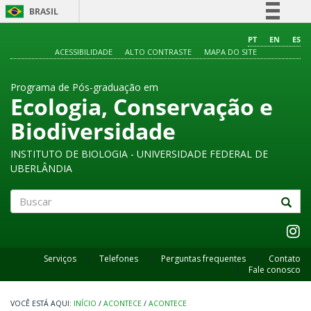
BRASIL
Simplifique!
PT
EN
ES
ACESSIBILIDADE
ALTO CONTRASTE
MAPA DO SITE
Comunica BR
Participe
Programa de Pós-graduação em
Acesso à informação
Ecologia, Conservação e
Legislação
Biodiversidade
Canais
INSTITUTO DE BIOLOGIA - UNIVERSIDADE FEDERAL DE
UBERLÂNDIA
Buscar
Serviços
Telefones
Perguntas frequentes
Contato
Fale conosco
INÍCIO
/
ACONTECE
/
ACONTECE