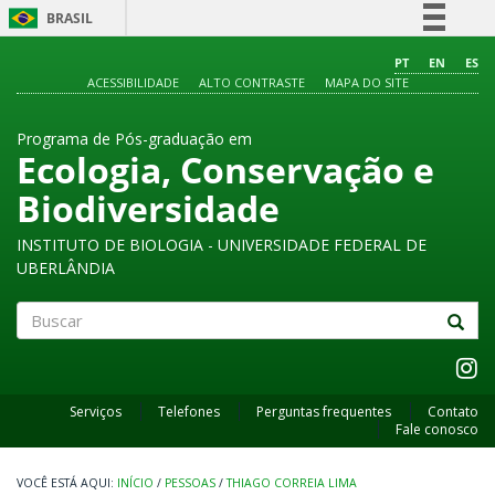
BRASIL
Simplifique!
PT
EN
ES
ACESSIBILIDADE
ALTO CONTRASTE
MAPA DO SITE
Comunica BR
Participe
Programa de Pós-graduação em
Acesso à informação
Ecologia, Conservação e
Legislação
Biodiversidade
Canais
INSTITUTO DE BIOLOGIA - UNIVERSIDADE FEDERAL DE
UBERLÂNDIA
Buscar
Serviços
Telefones
Perguntas frequentes
Contato
Fale conosco
INÍCIO
/
PESSOAS
/
THIAGO CORREIA LIMA