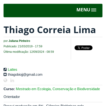
MENU
Toggle
navigat
Thiago Correia Lima
por
Juliana Pinheiro
Publicado: 21/03/2019 - 17:59
Última modificação: 12/09/2024 - 08:59
Lattes
thiagobiojj@gmail.com
Curso:
Mestrado em Ecologia, Conservação e Biodiversidade
Orientador
Possui graduação em Abi - Ciências Biológicas pela