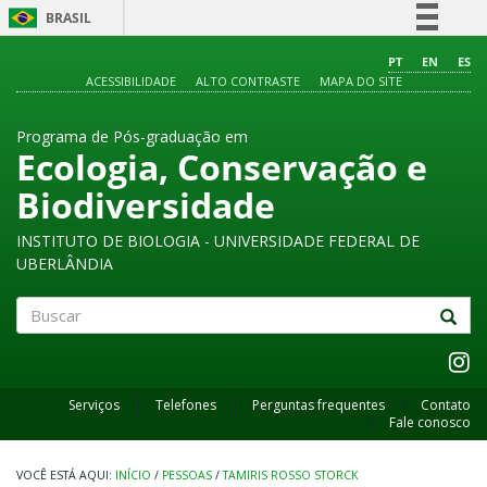
BRASIL
Simplifique!
PT
EN
ES
ACESSIBILIDADE
ALTO CONTRASTE
MAPA DO SITE
Comunica BR
Participe
Programa de Pós-graduação em
Acesso à informação
Ecologia, Conservação e
Legislação
Biodiversidade
Canais
INSTITUTO DE BIOLOGIA - UNIVERSIDADE FEDERAL DE
UBERLÂNDIA
Buscar
Serviços
Telefones
Perguntas frequentes
Contato
Fale conosco
INÍCIO
/
PESSOAS
/
TAMIRIS ROSSO STORCK