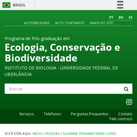
BRASIL
Simplifique!
PT
EN
ES
ACESSIBILIDADE
ALTO CONTRASTE
MAPA DO SITE
Comunica BR
Participe
Programa de Pós-graduação em
Acesso à informação
Ecologia, Conservação e
Legislação
Biodiversidade
Canais
INSTITUTO DE BIOLOGIA - UNIVERSIDADE FEDERAL DE
UBERLÂNDIA
Buscar
Serviços
Telefones
Perguntas frequentes
Contato
Fale conosco
INÍCIO
/
PESSOAS
/
SUZANNE STEFANNY VIEIRA LOPES