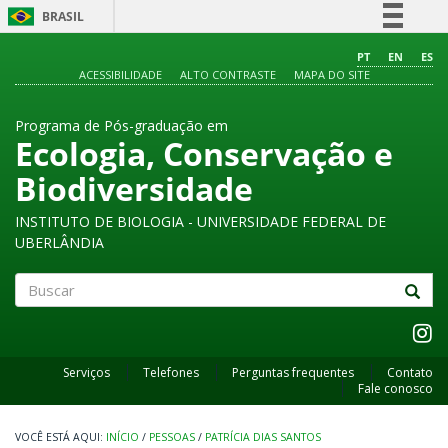
BRASIL
Simplifique!
PT
EN
ES
ACESSIBILIDADE
ALTO CONTRASTE
MAPA DO SITE
Comunica BR
Participe
Programa de Pós-graduação em
Acesso à informação
Ecologia, Conservação e
Legislação
Biodiversidade
Canais
INSTITUTO DE BIOLOGIA - UNIVERSIDADE FEDERAL DE
UBERLÂNDIA
Buscar
Serviços
Telefones
Perguntas frequentes
Contato
Fale conosco
INÍCIO
/
PESSOAS
/
PATRÍCIA DIAS SANTOS