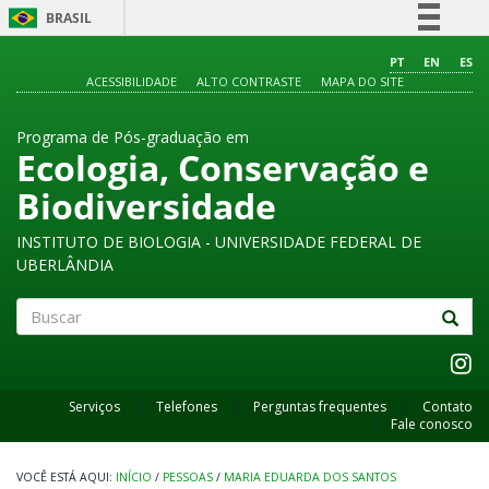
BRASIL
Simplifique!
PT
EN
ES
ACESSIBILIDADE
ALTO CONTRASTE
MAPA DO SITE
Comunica BR
Participe
Programa de Pós-graduação em
Acesso à informação
Ecologia, Conservação e
Legislação
Biodiversidade
Canais
INSTITUTO DE BIOLOGIA - UNIVERSIDADE FEDERAL DE
UBERLÂNDIA
Buscar
Serviços
Telefones
Perguntas frequentes
Contato
Fale conosco
INÍCIO
/
PESSOAS
/
MARIA EDUARDA DOS SANTOS