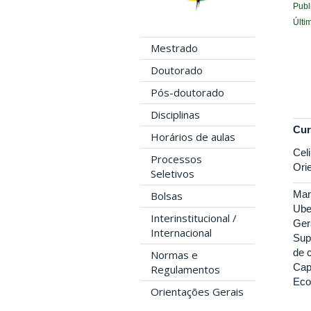
Publ
Últi
Mestrado
Doutorado
Pós-doutorado
Disciplinas
Cur
Horários de aulas
Cel
Processos
Ori
Seletivos
Mar
Bolsas
Ube
Interinstitucional /
Ger
Internacional
Sup
de 
Normas e
Cap
Regulamentos
Eco
Orientações Gerais