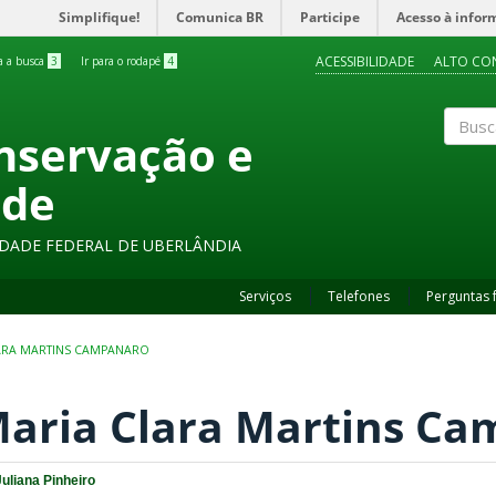
Simplifique!
Comunica BR
Participe
Acesso à infor
ACESSIBILIDADE
ALTO CO
ra a busca
3
Ir para o rodapé
4
onservação e
Buscar
ade
SIDADE FEDERAL DE UBERLÂNDIA
Serviços
Telefones
Perguntas 
ARA MARTINS CAMPANARO
aria Clara Martins C
Juliana Pinheiro