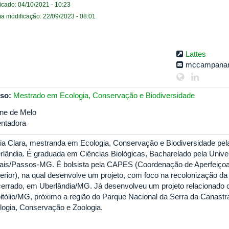
icado: 04/10/2021 - 10:23
ma modificação: 22/09/2023 - 08:01
Lattes
mccampanar
so:
Mestrado em Ecologia, Conservação e Biodiversidade
ine de Melo
entadora
ia Clara, mestranda em Ecologia, Conservação e Biodiversidade pel
rlândia. É graduada em Ciências Biológicas, Bacharelado pela Univ
ais/Passos-MG. É bolsista pela CAPES (Coordenação de Aperfeiçoa
erior), na qual desenvolve um projeto, com foco na recolonização da
cerrado, em Uberlândia/MG. Já desenvolveu um projeto relacionado
itólio/MG, próximo a região do Parque Nacional da Serra da Canastra
logia, Conservação e Zoologia.