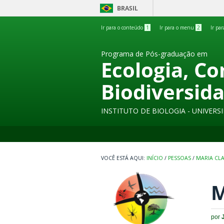
BRASIL
Ir para o conteúdo
1
Ir para o menu
2
Ir pa
Programa de Pós-graduação em
Ecologia, C
Biodiversid
INSTITUTO DE BIOLOGIA - UNIVER
INÍCIO
/
PESSOAS
/
MARIA CL
M
por