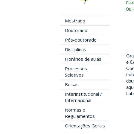
Publ
Últi
Mestrado
Doutorado
Pós-doutorado
Disciplinas
Gra
Horários de aulas
e C
Processos
Con
Seletivos
tra
dou
Bolsas
aqu
Interinstitucional /
Lab
Internacional
Normas e
Regulamentos
Orientações Gerais