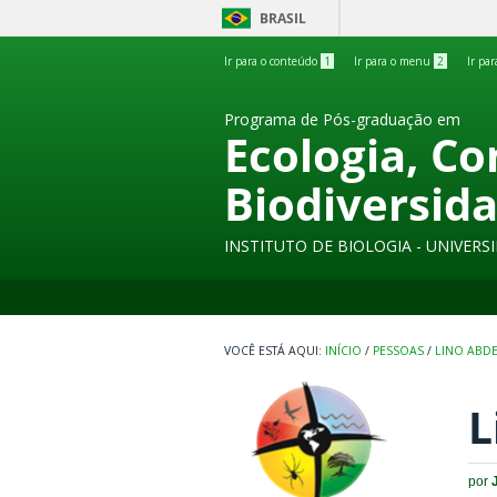
BRASIL
Ir para o conteúdo
1
Ir para o menu
2
Ir pa
Programa de Pós-graduação em
Ecologia, C
Biodiversid
INSTITUTO DE BIOLOGIA - UNIVER
INÍCIO
/
PESSOAS
/
LINO ABD
L
por