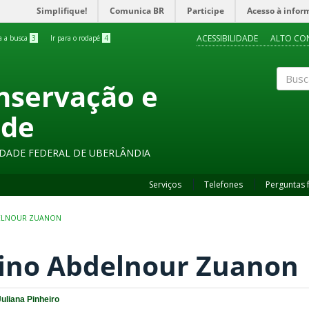
Simplifique!
Comunica BR
Participe
Acesso à infor
ACESSIBILIDADE
ALTO CO
ra a busca
3
Ir para o rodapé
4
onservação e
Buscar
ade
SIDADE FEDERAL DE UBERLÂNDIA
Serviços
Telefones
Perguntas 
ELNOUR ZUANON
ino Abdelnour Zuanon
Juliana Pinheiro