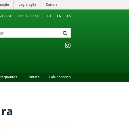
mação
Legislação
Canais
NTRASTE
MAPA DO SITE
PT
EN
ES
frequentes
Contato
Fale conosco
ira