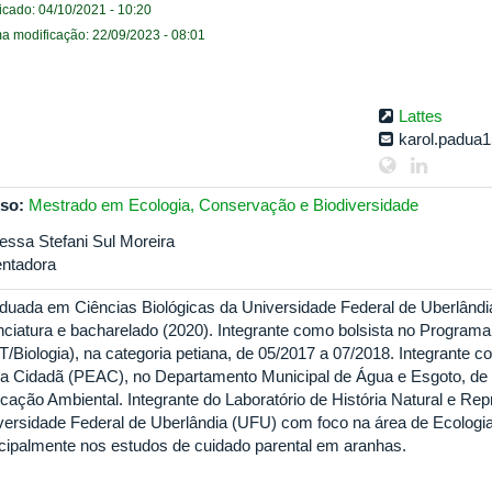
icado: 04/10/2021 - 10:20
ma modificação: 22/09/2023 - 08:01
Lattes
karol.padua
so:
Mestrado em Ecologia, Conservação e Biodiversidade
essa Stefani Sul Moreira
entadora
duada em Ciências Biológicas da Universidade Federal de Uberlând
enciatura e bacharelado (2020). Integrante como bolsista no Programa
T/Biologia), na categoria petiana, de 05/2017 a 07/2018. Integrante 
a Cidadã (PEAC), no Departamento Municipal de Água e Esgoto, de 
cação Ambiental. Integrante do Laboratório de História Natural e Re
versidade Federal de Uberlândia (UFU) com foco na área de Ecolog
ncipalmente nos estudos de cuidado parental em aranhas.