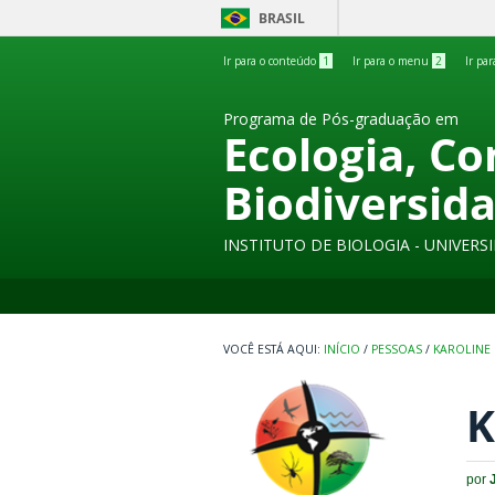
BRASIL
Ir para o conteúdo
1
Ir para o menu
2
Ir pa
Programa de Pós-graduação em
Ecologia, C
Biodiversid
INSTITUTO DE BIOLOGIA - UNIVER
INÍCIO
/
PESSOAS
/
KAROLINE 
K
por