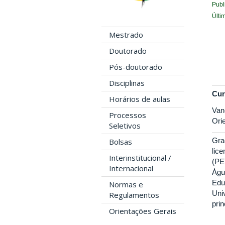
Publ
Últi
Mestrado
Doutorado
Pós-doutorado
Disciplinas
Cur
Horários de aulas
Van
Processos
Ori
Seletivos
Gra
Bolsas
lic
Interinstitucional /
(PE
Internacional
Águ
Edu
Normas e
Uni
Regulamentos
pri
Orientações Gerais