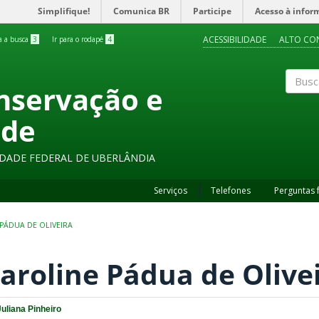
Simplifique!
Comunica BR
Participe
Acesso à infor
ACESSIBILIDADE
ALTO CO
ra a busca
3
Ir para o rodapé
4
onservação e
Buscar
ade
SIDADE FEDERAL DE UBERLÂNDIA
Serviços
Telefones
Perguntas 
PÁDUA DE OLIVEIRA
aroline Pádua de Olive
Juliana Pinheiro