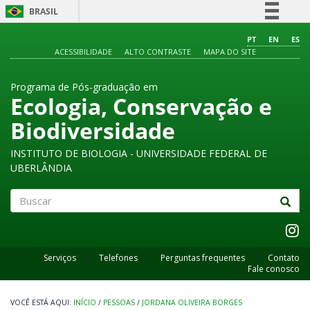
BRASIL
Simplifique!
PT
EN
ES
ACESSIBILIDADE
ALTO CONTRASTE
MAPA DO SITE
Comunica BR
Participe
Programa de Pós-graduação em
Acesso à informação
Ecologia, Conservação e
Legislação
Biodiversidade
Canais
INSTITUTO DE BIOLOGIA - UNIVERSIDADE FEDERAL DE
UBERLÂNDIA
Buscar
Serviços
Telefones
Perguntas frequentes
Contato
Fale conosco
INÍCIO
/
PESSOAS
/
JORDANA OLIVEIRA BORGES